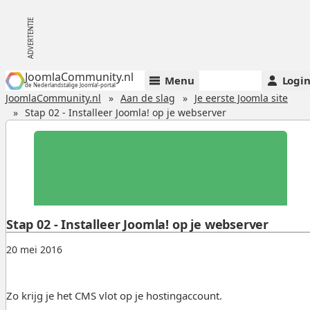
JoomlaCommunity.nl
Menu
Logi
de Nederlandstalige Joomla!-portal
JoomlaCommunity.nl
Aan de slag
Je eerste Joomla site
Stap 02 - Installeer Joomla! op je webserver
Stap 02 - Installeer Joomla! op je webserver
Gepubliceerd:
.
20 mei 2016
Zo krijg je het CMS vlot op je hostingaccount.