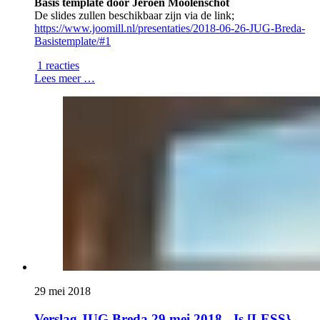
Basis template door Jeroen Moolenschot
De slides zullen beschikbaar zijn via de link;
https://www.joomill.nl/presentaties/2018-06-26-JUG-Breda-
Basistemplate/#1
1 reacties
Lees meer …
29 mei 2018
Verslag JUG Breda 29 mei 2018 - Is [LESS}