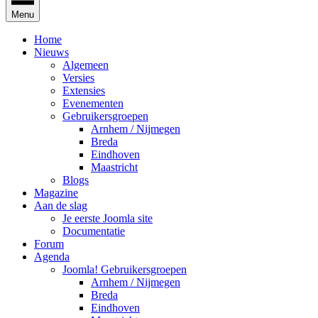
Menu
Home
Nieuws
Algemeen
Versies
Extensies
Evenementen
Gebruikersgroepen
Arnhem / Nijmegen
Breda
Eindhoven
Maastricht
Blogs
Magazine
Aan de slag
Je eerste Joomla site
Documentatie
Forum
Agenda
Joomla! Gebruikersgroepen
Arnhem / Nijmegen
Breda
Eindhoven