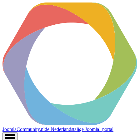
JoomlaCommunity.nl
de Nederlandstalige Joomla!-portal