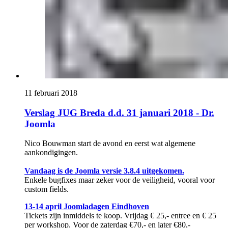
11 februari 2018
Verslag JUG Breda d.d. 31 januari 2018 - Dr.
Joomla
Nico Bouwman start de avond en eerst wat algemene
aankondigingen.
Vandaag is de Joomla versie 3.8.4 uitgekomen.
Enkele bugfixes maar zeker voor de veiligheid, vooral voor
custom fields.
13-14 april Joomladagen Eindhoven
Tickets zijn inmiddels te koop. Vrijdag € 25,- entree en € 25
per workshop. Voor de zaterdag €70,- en later €80,-