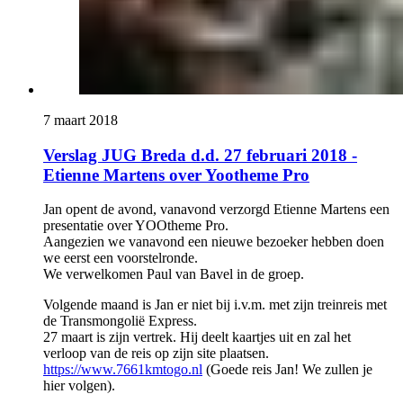
7 maart 2018
Verslag JUG Breda d.d. 27 februari 2018 -
Etienne Martens over Yootheme Pro
Jan opent de avond, vanavond verzorgd Etienne Martens een
presentatie over YOOtheme Pro.
Aangezien we vanavond een nieuwe bezoeker hebben doen
we eerst een voorstelronde.
We verwelkomen Paul van Bavel in de groep.
Volgende maand is Jan er niet bij i.v.m. met zijn treinreis met
de Transmongolië Express.
27 maart is zijn vertrek. Hij deelt kaartjes uit en zal het
verloop van de reis op zijn site plaatsen.
https://www.7661kmtogo.nl
(Goede reis Jan! We zullen je
hier volgen).