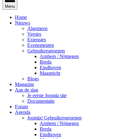
Menu
Home
Nieuws
Algemeen
Versies
Extensies
Evenementen
Gebruikersgroepen
Arnhem / Nijmegen
Breda
Eindhoven
Maastricht
Blogs
Magazine
Aan de slag
Je eerste Joomla site
Documentatie
Forum
Agenda
Joomla! Gebruikersgroepen
Arnhem / Nijmegen
Breda
Eindhoven