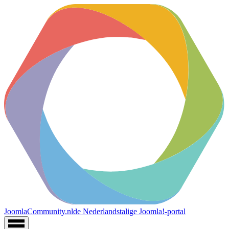
JoomlaCommunity.nl
de Nederlandstalige Joomla!-portal