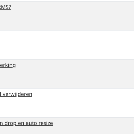
ORMS?
erking
d verwijderen
n drop en auto resize