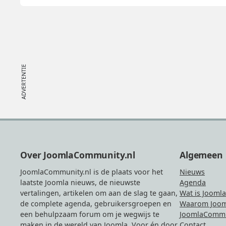
Footer
Over JoomlaCommunity.nl
Algemeen
JoomlaCommunity.nl is de plaats voor het
Nieuws
laatste Joomla nieuws, de nieuwste
Agenda
vertalingen, artikelen om aan de slag te gaan,
Wat is Joomla
de complete agenda, gebruikersgroepen en
Waarom Joom
een behulpzaam forum om je wegwijs te
JoomlaCommu
maken in de wereld van Joomla. Voor én door
Contact