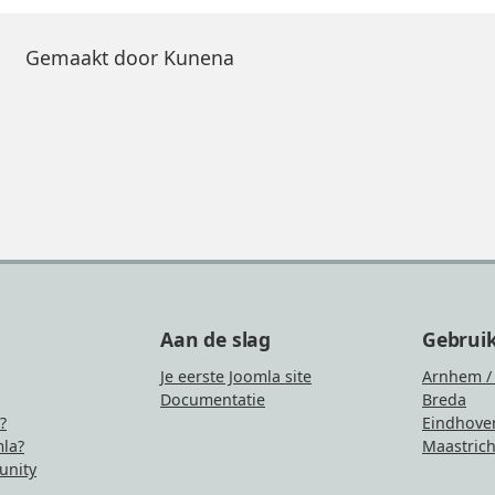
Gemaakt door
Kunena
Aan de slag
Gebrui
Je eerste Joomla site
Arnhem /
Documentatie
Breda
?
Eindhove
la?
Maastrich
nity