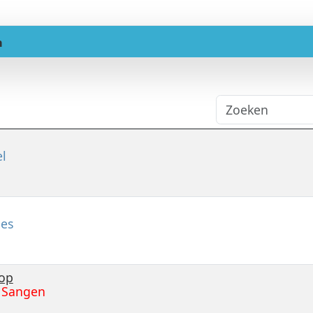
n
l
ues
 op
t Sangen