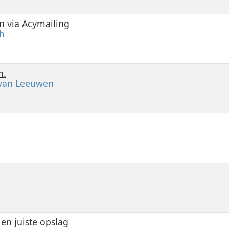
n via Acymailing
h
n.
 van Leeuwen
en juiste opslag