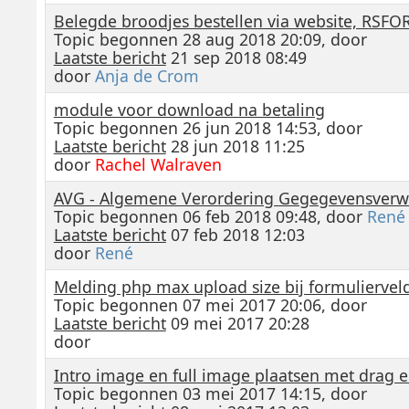
Belegde broodjes bestellen via website, RSF
Topic begonnen 28 aug 2018 20:09, door
Laatste bericht
21 sep 2018 08:49
door
Anja de Crom
module voor download na betaling
Topic begonnen 26 jun 2018 14:53, door
Laatste bericht
28 jun 2018 11:25
door
Rachel Walraven
AVG - Algemene Verordering Gegegevensverw
Topic begonnen 06 feb 2018 09:48, door
René
Laatste bericht
07 feb 2018 12:03
door
René
Melding php max upload size bij formuliervel
Topic begonnen 07 mei 2017 20:06, door
Laatste bericht
09 mei 2017 20:28
door
Intro image en full image plaatsen met drag e
Topic begonnen 03 mei 2017 14:15, door