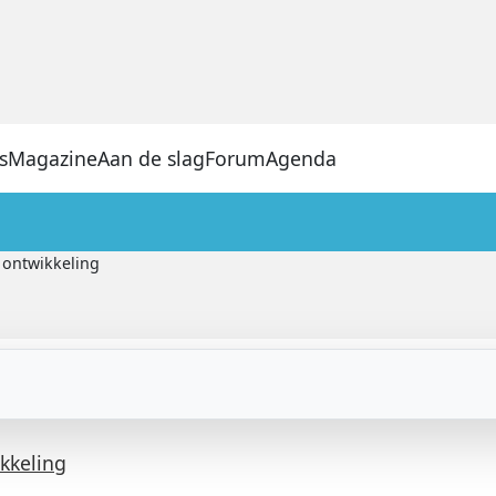
s
Magazine
Aan de slag
Forum
Agenda
 ontwikkeling
ikkeling