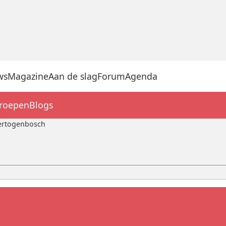
ws
Magazine
Aan de slag
Forum
Agenda
groepen
Blogs
ertogenbosch