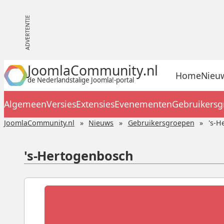
JoomlaCommunity.nl
Home
Nieu
de Nederlandstalige Joomla!-portal
Algemeen
Versies
Extensies
Evenementen
Gebruikers
JoomlaCommunity.nl
Nieuws
Gebruikersgroepen
's-H
's-Hertogenbosch