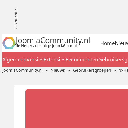
JoomlaCommunity.nl
Home
Nieu
de Nederlandstalige Joomla!-portal
Algemeen
Versies
Extensies
Evenementen
Gebruikers
JoomlaCommunity.nl
Nieuws
Gebruikersgroepen
's-H