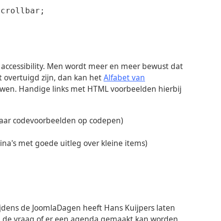
crollbar;
accessibility. Men wordt meer en meer bewust dat
 overtuigd zijn, dan kan het
Alfabet van
uwen. Handige links met HTML voorbeelden hierbij
 naar codevoorbeelden op codepen)
na's met goede uitleg over kleine items)
Tijdens de JoomlaDagen heeft Hans Kuijpers laten
Op de vraag of er een agenda gemaakt kan worden