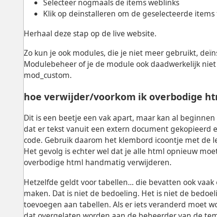
Selecteer nogmaals de items weblinks
Klik op deïnstalleren om de geselecteerde items 
Herhaal deze stap op de live website.
Zo kun je ook modules, die je niet meer gebruikt, deïns
Modulebeheer of je de module ook daadwerkelijk nie
mod_custom.
hoe verwijder/voorkom ik overbodige ht
Dit is een beetje een vak apart, maar kan al beginnen 
dat er tekst vanuit een extern document gekopieerd e
code. Gebruik daarom het klembord icoontje met de lett
Het gevolg is echter wel dat je alle html opnieuw mo
overbodige html handmatig verwijderen.
Hetzelfde geldt voor tabellen... die bevatten ook vaa
maken. Dat is niet de bedoeling. Het is niet de bedoeli
toevoegen aan tabellen. Als er iets veranderd moet 
dat overgelaten worden aan de beheerder van de temp