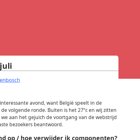
juli
.
genbosch
interessante avond, want België speelt in de
de volgende ronde. Buiten is het 27ºc en wij zitten
n we aan het gejuich de voortgang van de webstrijd
aste bezoekers beantwoord.
nd op / hoe verwijder ik componenten?