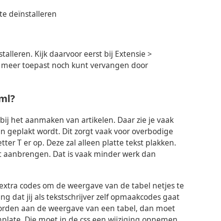
te deïnstalleren
talleren. Kijk daarvoor eerst bij Extensie >
t meer toepast noch kunt vervangen door
ml?
bij het aanmaken van artikelen. Daar zie je vaak
n geplakt wordt. Dit zorgt vaak voor overbodige
er T er op. Deze zal alleen platte tekst plakken.
et aanbrengen. Dat is vaak minder werk dan
k extra codes om de weergave van de tabel netjes te
ng dat jij als tekstschrijver zelf opmaakcodes gaat
worden aan de weergave van een tabel, dan moet
late. Die moet in de css een wijziging opnemen,