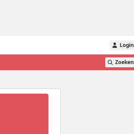
Logi
Zoeke