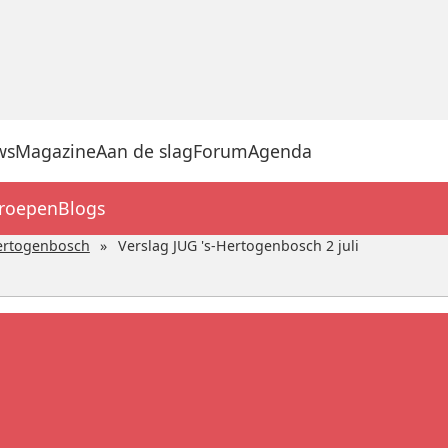
ws
Magazine
Aan de slag
Forum
Agenda
groepen
Blogs
ertogenbosch
Verslag JUG 's-Hertogenbosch 2 juli