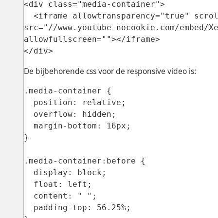
<div class="media-container">
<iframe allowtransparency="true" scrol
src="//www.youtube-nocookie.com/embed/X
allowfullscreen=""></iframe>
</div>
De bijbehorende css voor de responsive video is:
.media-container {
position: relative;
overflow: hidden;
margin-bottom: 16px;
}
.media-container:before {
display: block;
float: left;
content: " ";
padding-top: 56.25%;