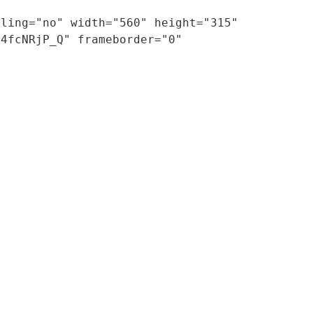
ling="no" width="560" height="315"
e4fcNRjP_Q" frameborder="0"