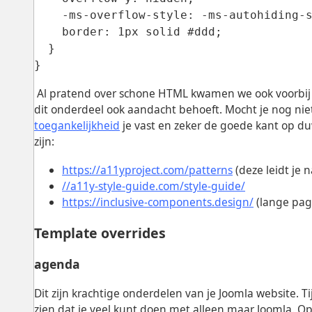
-ms-overflow-style: -ms-autohiding-s
border: 1px solid #ddd;
}
}
Al pratend over schone HTML kwamen we ook voorbij 
dit onderdeel ook aandacht behoeft. Mocht je nog niet
toegankelijkheid
je vast en zeker de goede kant op d
zijn:
https://a11yproject.com/patterns
(deze leidt je
//a11y-style-guide.com/style-guide/
https://inclusive-components.design/
(lange pagi
Template overrides
agenda
Dit zijn krachtige onderdelen van je Joomla website. 
zien dat je veel kunt doen met alleen maar Joomla. 