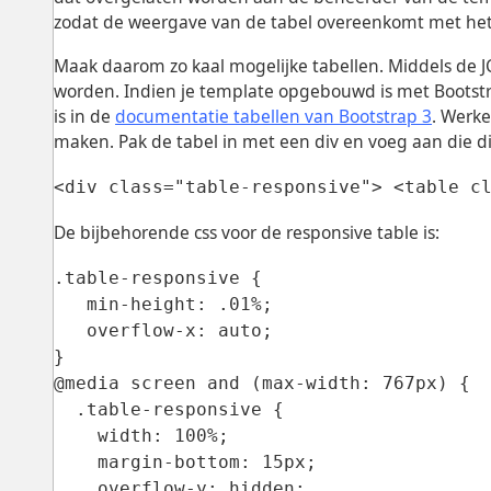
zodat de weergave van de tabel overeenkomt met het
Maak daarom zo kaal mogelijke tabellen. Middels de J
worden. Indien je template opgebouwd is met Bootstra
is in de
documentatie tabellen van Bootstrap 3
. Werke
maken. Pak de tabel in met een div en voeg aan die div
<div class="table-responsive"> <table c
De bijbehorende css voor de responsive table is:
.table-responsive {
min-height: .01%;
overflow-x: auto;
}
@media screen and (max-width: 767px) {
.table-responsive {
width: 100%;
margin-bottom: 15px;
overflow-y: hidden;