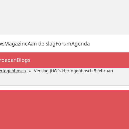
ws
Magazine
Aan de slag
Forum
Agenda
groepen
Blogs
ertogenbosch
Verslag JUG 's-Hertogenbosch 5 februari