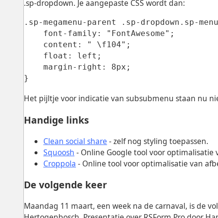
.sp-dropdown. Je aangepaste CSS wordt dan:
.sp-megamenu-parent .sp-dropdown.sp-menu
    font-family: "FontAwesome";

    content: " \f104";

    float: left;

    margin-right: 8px;

}
Het pijltje voor indicatie van subsubmenu staan nu niet
Handige links
Clean social share
- zelf nog styling toepassen.
Squoosh
- Online Google tool voor optimalisatie
Croppola
- Online tool voor optimalisatie van af
De volgende keer
Maandag 11 maart, een week na de carnaval, is de vo
Hertogenbosch. Presentatie over RSForm Pro door Han