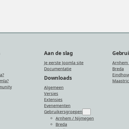
n
Aan de slag
Gebru
Je eerste Joomla site
Arnhem 
Documentatie
Breda
la?
Eindhov
Downloads
mla?
Maastric
unity
Algemeen
Versies
Extensies
Evenementen
Gebruikersgroepen
Submenu
for
Arnhem / Nijmegen
“Gebruikersgroepen”
Breda