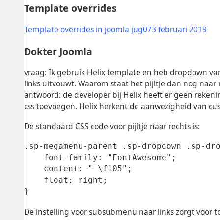
Template overrides
Template overrides in joomla jug073 februari 2019
Dokter Joomla
vraag: Ik gebruik Helix template en heb dropdown v
links uitvouwt. Waarom staat het pijltje dan nog naar 
antwoord: de developer bij Helix heeft er geen reken
css toevoegen. Helix herkent de aanwezigheid van cust
De standaard CSS code voor pijltje naar rechts is:
.sp-megamenu-parent .sp-dropdown .sp-dro
    font-family: "FontAwesome";

    content: " \f105";

    float: right;

}
De instelling voor subsubmenu naar links zorgt voor t