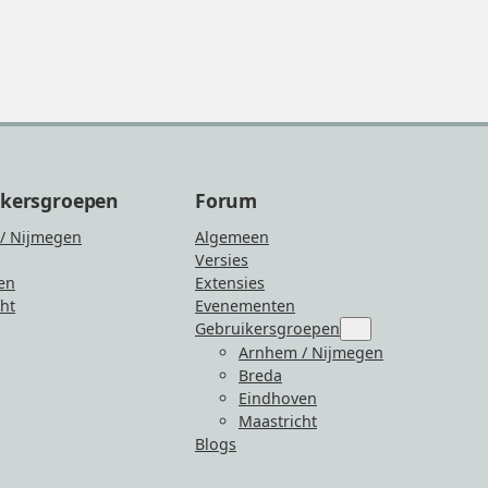
ikersgroepen
Forum
/ Nijmegen
Algemeen
Versies
en
Extensies
ht
Evenementen
Gebruikersgroepen
Submenu
for
Arnhem / Nijmegen
“Gebruikersgroepen
Breda
Eindhoven
Maastricht
Blogs