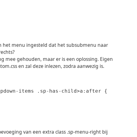
an het menu ingesteld dat het subsubmenu naar
rechts?
ing mee gehouden, maar er is een oplossing. Eigen
om.css en zal deze inlezen, zodra aanwezig is.
pdown-items .sp-has-child>a:after {

oevoeging van een extra class .sp-menu-right bij