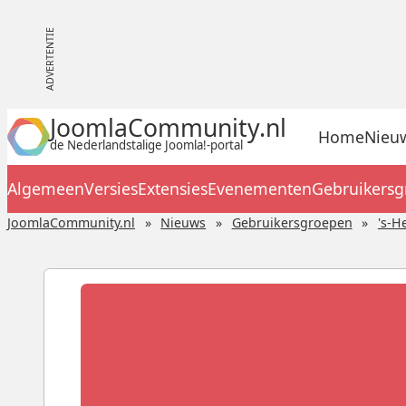
JoomlaCommunity.nl
Home
Nieu
de Nederlandstalige Joomla!-portal
Algemeen
Versies
Extensies
Evenementen
Gebruikers
JoomlaCommunity.nl
Nieuws
Gebruikersgroepen
's-H