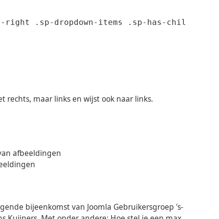
-right .sp-dropdown-items .sp-has-child>a:aft
 rechts, maar links en wijst ook naar links.
 van afbeeldingen
beeldingen
lgende bijeenkomst van Joomla Gebruikersgroep 's-
s Kuijpers. Met onder andere: Hoe stel je een max