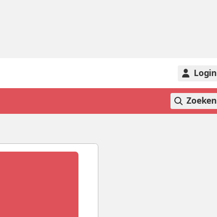
Logi
Zoeke