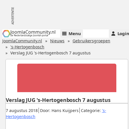
JoomlaCommunity.nl
Menu
Logi
de Nederlandstalige Joomla!-portal
JoomlaCommunity.nl
Nieuws
Gebruikersgroepen
's-Hertogenbosch
Verslag JUG 's-Hertogenbosch 7 augustus
Verslag JUG 's-Hertogenbosch 7 augustus
Gepubliceerd:
.
.
7 augustus 2018
Door: Hans Kuijpers
Categorie:
's-
.
Hertogenbosch