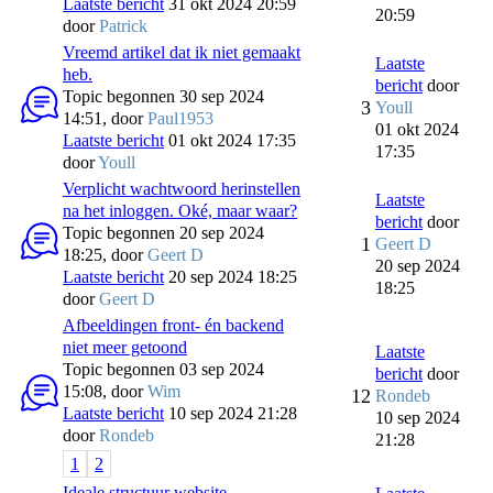
Laatste bericht
31 okt 2024 20:59
20:59
door
Patrick
Vreemd artikel dat ik niet gemaakt
Laatste
heb.
bericht
door
Topic begonnen 30 sep 2024
3
Youll
14:51, door
Paul1953
01 okt 2024
Laatste bericht
01 okt 2024 17:35
17:35
door
Youll
Verplicht wachtwoord herinstellen
Laatste
na het inloggen. Oké, maar waar?
bericht
door
Topic begonnen 20 sep 2024
1
Geert D
18:25, door
Geert D
20 sep 2024
Laatste bericht
20 sep 2024 18:25
18:25
door
Geert D
Afbeeldingen front- én backend
niet meer getoond
Laatste
Topic begonnen 03 sep 2024
bericht
door
15:08, door
Wim
12
Rondeb
Laatste bericht
10 sep 2024 21:28
10 sep 2024
door
Rondeb
21:28
1
2
Ideale structuur website