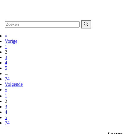
«
Vorige
1
2
3
4
5
...
74
Volgende
»
1
2
3
4
5
74