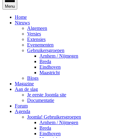
Menu
Home
Nieuws
Algemeen
Versies
Extensies
Evenementen
Gebruikersgroepen
Arnhem / Nijmegen
Breda
Eindhoven
Maastricht
Blogs
Magazine
Aan de slag
Je eerste Joomla site
Documentatie
Forum
Agenda
Joomla! Gebruikersgroepen
Arnhem / Nijmegen
Breda
Eindhoven