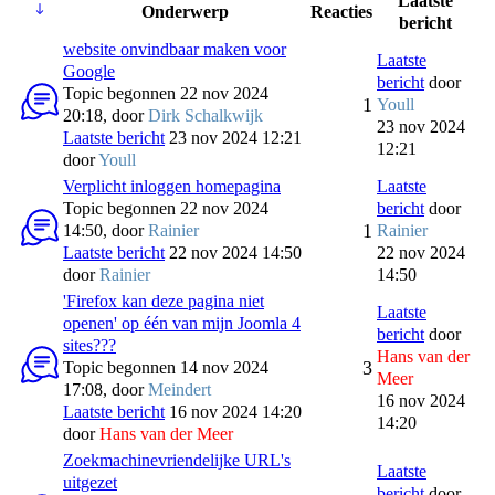
Laatste
Onderwerp
Reacties
bericht
website onvindbaar maken voor
Laatste
Google
bericht
door
Topic begonnen 22 nov 2024
1
Youll
20:18, door
Dirk Schalkwijk
23 nov 2024
Laatste bericht
23 nov 2024 12:21
12:21
door
Youll
Verplicht inloggen homepagina
Laatste
Topic begonnen 22 nov 2024
bericht
door
1
14:50, door
Rainier
Rainier
Laatste bericht
22 nov 2024 14:50
22 nov 2024
door
Rainier
14:50
'Firefox kan deze pagina niet
Laatste
openen' op één van mijn Joomla 4
bericht
door
sites???
Hans van der
3
Topic begonnen 14 nov 2024
Meer
17:08, door
Meindert
16 nov 2024
Laatste bericht
16 nov 2024 14:20
14:20
door
Hans van der Meer
Zoekmachinevriendelijke URL's
Laatste
uitgezet
bericht
door