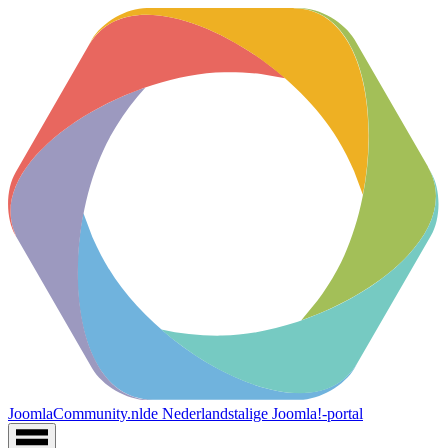
JoomlaCommunity.nl
de Nederlandstalige Joomla!-portal