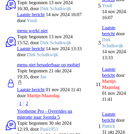
Topic begonnen 13 nov 2024
5
Youll
16:30, door
Dirk Schalkwijk
14 nov 2024
Laatste bericht
14 nov 2024 16:07
16:07
door
Youll
Laatste
menu werkt niet
bericht
door
Topic begonnen 13 nov 2024
Dirk
3
15:52, door
Dirk Schalkwijk
Schalkwijk
Laatste bericht
14 nov 2024 13:33
14 nov 2024
door
Dirk Schalkwijk
13:33
menu niet benaderbaar op mobiel
Laatste
Topic begonnen 21 okt 2024
bericht
door
19:35, door
Jan
Martijn
11
Maandag
Laatste bericht
01 nov 2024 11:41
01 nov 2024
door
Martijn Maandag
11:41
1
2
Yootheme Pro - Overrides na
Laatste
migratie naar Joomla 5
bericht
door
Topic begonnen 30 okt 2024
1
Patrick
12:19, door
Paul1953
31 okt 2024