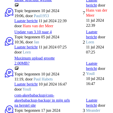
Laatste
bericht
door
Hans van der
Topic begonnen 10 jul 2024
7
Meer
19:06, door
Paul1953
11 jul 2024
Laatste bericht
11 jul 2024 22:39
22:39
door
Hans van der Meer
Update van 3.10 naar 4
Laatste
Topic begonnen 05 jul 2024
bericht
door
2
10:36, door
Jan
Leen
Laatste bericht
11 jul 2024 07:25
11 jul 2024
door
Leen
07:25
Maximum upload grootte
2.00MB?
Laatste
bericht
door
2
Youll
Topic begonnen 10 jul 2024
10 jul 2024
11:19, door
Paul Habets
16:47
Laatste bericht
10 jul 2024 16:47
door
Youll
com-akeebabackup/com-
akeebabackup-backup/ in mijn urls
Laatste
na herstel site
bericht
door
3
Topic begonnen 17 jun 2024
Meander