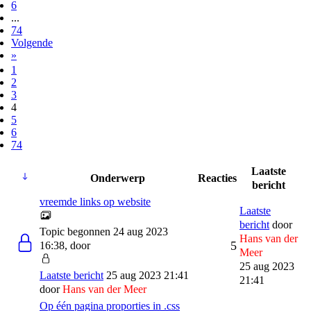
6
...
74
Volgende
»
1
2
3
4
5
6
74
Laatste
Onderwerp
Reacties
bericht
vreemde links op website
Laatste
bericht
door
Topic begonnen 24 aug 2023
Hans van der
5
16:38, door
Meer
25 aug 2023
Laatste bericht
25 aug 2023 21:41
21:41
door
Hans van der Meer
Op één pagina proporties in .css