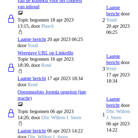
van de koptekst voor het coderen
van inhoud
Laatste
bericht
door
2
Topic begonnen 18 apr 2023
Youll
13:15, door
Plasch
20 apr 2023
06:25
Laatste bericht
20 apr 2023 06:25
door
Youll
Weergave URL op LinkedIn
Laatste
Topic begonnen 16 apr 2023
bericht
door
18:39, door
René
3
René
17 apr 2023
Laatste bericht
17 apr 2023 18:34
18:34
door
René
Openingsfoto Joomla opgelost (late
reactie)
Laatste
bericht
door
Topic begonnen 06 apr 2023
Dhr. Willem
1
14:20, door
Dhr. Willem J. Steen
J. Steen
06 apr 2023
14:22
Laatste bericht
06 apr 2023 14:22
door
Dhr. Willem J. Steen