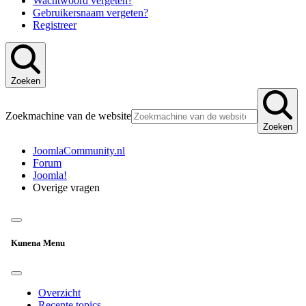
Wachtwoord vergeten?
Gebruikersnaam vergeten?
Registreer
Zoeken
Zoekmachine van de website
Zoeken
JoomlaCommunity.nl
Forum
Joomla!
Overige vragen
Kunena Menu
Overzicht
Recente topics