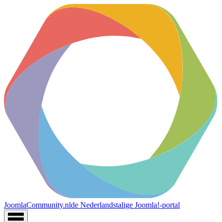
JoomlaCommunity.nl
de Nederlandstalige Joomla!-portal