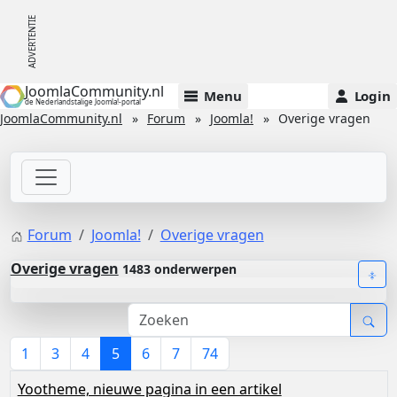
JoomlaCommunity.nl
Menu
Login
de Nederlandstalige Joomla!-portal
JoomlaCommunity.nl
Forum
Joomla!
Overige vragen
Forum
Joomla!
Overige vragen
Overige vragen
1483 onderwerpen
1
3
4
5
6
7
74
Yootheme, nieuwe pagina in een artikel