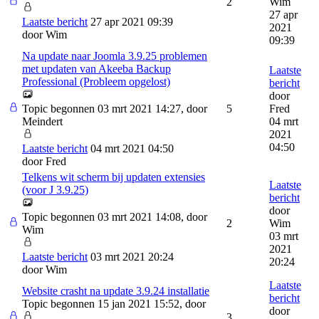
2
Wim
27 apr
Laatste bericht
27 apr 2021 09:39
2021
door
Wim
09:39
Na update naar Joomla 3.9.25 problemen
met updaten van Akeeba Backup
Laatste
Professional (Probleem opgelost)
bericht
door
Topic begonnen 03 mrt 2021 14:27, door
5
Fred
Meindert
04 mrt
2021
04:50
Laatste bericht
04 mrt 2021 04:50
door
Fred
Telkens wit scherm bij updaten extensies
Laatste
(voor J 3.9.25)
bericht
door
Topic begonnen 03 mrt 2021 14:08, door
2
Wim
Wim
03 mrt
2021
Laatste bericht
03 mrt 2021 20:24
20:24
door
Wim
Laatste
Website crasht na update 3.9.24 installatie
bericht
Topic begonnen 15 jan 2021 15:52, door
door
3