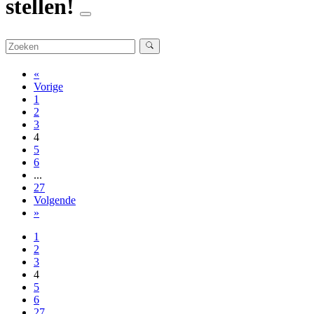
stellen!
«
Vorige
1
2
3
4
5
6
...
27
Volgende
»
1
2
3
4
5
6
27