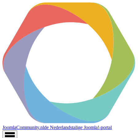
JoomlaCommunity.nl
de Nederlandstalige Joomla!-portal