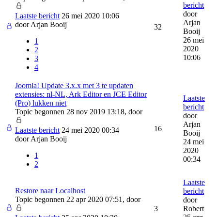
bericht
door
Laatste bericht
26 mei 2020 10:06
Arjan
door
Arjan Booij
32
Booij
26 mei
1
2020
2
10:06
3
4
Joomla! Update 3.x.x met 3 te updaten
extensies: nl-NL, Ark Editor en JCE Editor
Laatste
(Pro) lukken niet
bericht
Topic begonnen 28 nov 2019 13:18, door
door
Arjan
16
Laatste bericht
24 mei 2020 00:34
Booij
door
Arjan Booij
24 mei
2020
1
00:34
2
Laatste
Restore naar Localhost
bericht
Topic begonnen 22 apr 2020 07:51, door
door
3
Robert