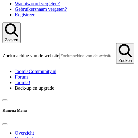
Wachtwoord vergeten?
Gebruikersnaam vergeten?
Registreer
Zoeken
Zoekmachine van de website
Zoeken
JoomlaCommunity.nl
Forum
Joomla!
Back-up en upgrade
Kunena Menu
Overzicht