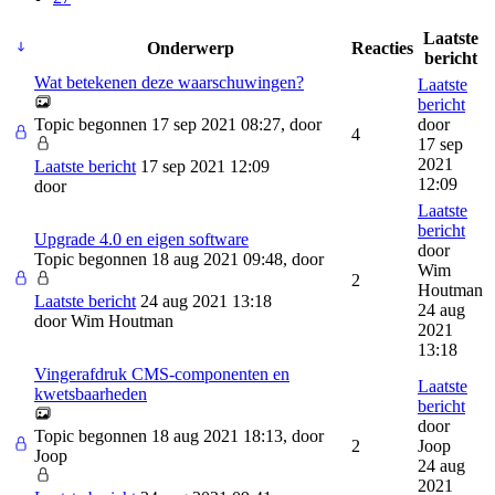
Laatste
Onderwerp
Reacties
bericht
Wat betekenen deze waarschuwingen?
Laatste
bericht
Topic begonnen 17 sep 2021 08:27, door
door
4
17 sep
2021
Laatste bericht
17 sep 2021 12:09
12:09
door
Laatste
bericht
Upgrade 4.0 en eigen software
door
Topic begonnen 18 aug 2021 09:48, door
Wim
2
Houtman
Laatste bericht
24 aug 2021 13:18
24 aug
door
Wim Houtman
2021
13:18
Vingerafdruk CMS-componenten en
Laatste
kwetsbaarheden
bericht
door
Topic begonnen 18 aug 2021 18:13, door
2
Joop
Joop
24 aug
2021