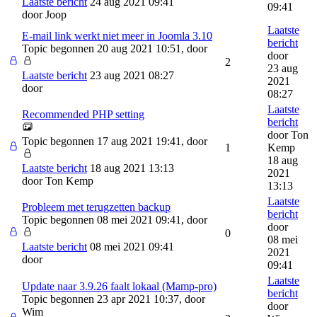
Laatste bericht
24 aug 2021 09:41
09:41
door
Joop
Laatste
E-mail link werkt niet meer in Joomla 3.10
bericht
Topic begonnen 20 aug 2021 10:51, door
door
2
23 aug
Laatste bericht
23 aug 2021 08:27
2021
door
08:27
Laatste
Recommended PHP setting
bericht
door
Ton
Topic begonnen 17 aug 2021 19:41, door
1
Kemp
18 aug
Laatste bericht
18 aug 2021 13:13
2021
door
Ton Kemp
13:13
Laatste
Probleem met terugzetten backup
bericht
Topic begonnen 08 mei 2021 09:41, door
door
0
08 mei
Laatste bericht
08 mei 2021 09:41
2021
door
09:41
Laatste
Update naar 3.9.26 faalt lokaal (Mamp-pro)
bericht
Topic begonnen 23 apr 2021 10:37, door
door
Wim