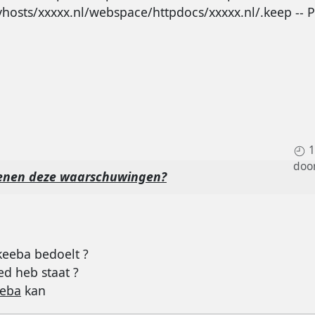
vhosts/xxxxx.nl/webspace/httpdocs/xxxxx.nl/.keep -- P
1
doo
enen deze waarschuwingen?
eeba bedoelt ?
ed heb staat ?
eeba
kan