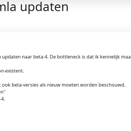
omla updaten
nu updaten naar beta-4. De bottleneck is dat ik kennelijk m
on-existent.
at ook beta-versies als nieuw moeten worden beschouwd.
en"
-4.