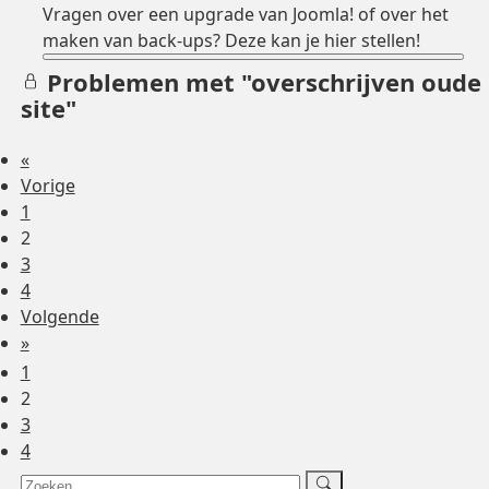
Vragen over een upgrade van Joomla! of over het
maken van back-ups? Deze kan je hier stellen!
Problemen met "overschrijven oude
site"
«
Vorige
1
2
3
4
Volgende
»
1
2
3
4