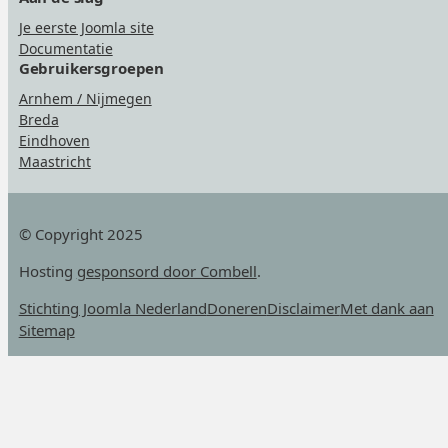
Je eerste Joomla site
Documentatie
Gebruikersgroepen
Arnhem / Nijmegen
Breda
Eindhoven
Maastricht
© Copyright 2025
Hosting
gesponsord door Combell
.
Stichting Joomla Nederland
Doneren
Disclaimer
Met dank aan
Sitemap