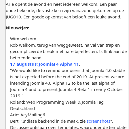
Arie opent de avond en heet iedereen welkom. Een paar
oude bekende, de vaste kern zijn vanavond gekomen op de
JUG010. Een goede opkomst van belooft een leuke avond.
Nieuwtjes:
Wim welkom
Rob welkom, terug van weggeweest, na val van trap en
gecompliceerde breuk met nare bij-effecten. Is flink aan de
beterende hand.
17 augustus: Joomla! 4 Alpha 11
.
"We would like to remind our users that Joomla 4.0 stable
is not expected before the end of 2019. At present we are
intending Joomla 4.0 Alpha 12 to be the last alpha of
Joomla 4 and to present Joomla 4 Beta 1 in early October
2019."
Roland: Web Programming Week & Joomla Tag
Deutschland
Arie: AcyMailing6
Bert: "Indiase backend in de maak, zie
screenshots
".
Discussie ontstaan over templates, waaronder de template