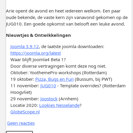
Arie opent de avond en heet iedereen welkom. Een paar
oude bekende, de vaste kern zijn vanavond gekomen op de
JUG010. Een goede opkomst van belooft een leuke avond.
Nieuwtjes & Ontwikkelingen
Joomla 3.9.12
, de laatste joomla downloaden:
https://joomla.org/latest
Waar blijft Joomla4 Beta 1?
Door diverse vertragingen komt deze nog niet.
Oktober: YoothemePro workshops (Rotterdam)
19 oktober:
Pizza, Bugs en Fun
(Bussum, bij PWT)
11 november:
JUG010
- Template overrides? (Rotterdam
Hoogvliet)
29 november:
Joostock
(Arnhem)
Locatie 2020:
Lookies Nesselande
?
GlobeScope.nl
Geen reacties