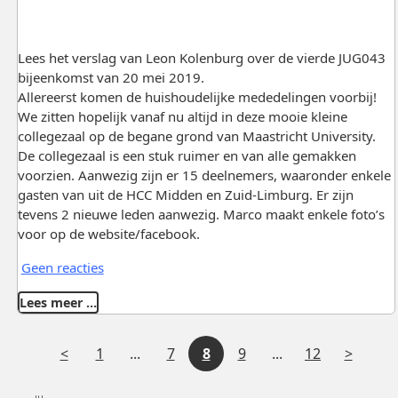
Lees het verslag van Leon Kolenburg over de vierde JUG043
bijeenkomst van 20 mei 2019.
Allereerst komen de huishoudelijke mededelingen voorbij!
We zitten hopelijk vanaf nu altijd in deze mooie kleine
collegezaal op de begane grond van Maastricht University.
De collegezaal is een stuk ruimer en van alle gemakken
voorzien. Aanwezig zijn er 15 deelnemers, waaronder enkele
gasten van uit de HCC Midden en Zuid-Limburg. Er zijn
tevens 2 nieuwe leden aanwezig. Marco maakt enkele foto’s
voor op de website/facebook.
Geen reacties
Lees meer …
V
Tussenliggende
Tussenliggende
V
1
...
7
8
9
...
12
o
pagina's
pagina's
o