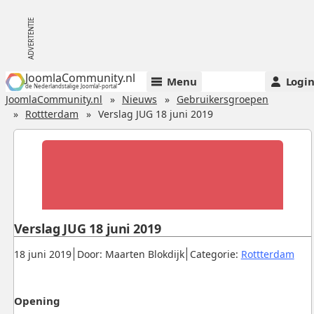
JoomlaCommunity.nl
Menu
Logi
de Nederlandstalige Joomla!-portal
JoomlaCommunity.nl
Nieuws
Gebruikersgroepen
Rottterdam
Verslag JUG 18 juni 2019
Verslag JUG 18 juni 2019
Gepubliceerd:
.
.
.
18 juni 2019
Door: Maarten Blokdijk
Categorie:
Rottterdam
Opening