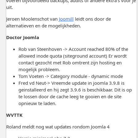
voeren bijvoorbeeld backups, audits of andere extra's voor je
uit.
Jeroen Moolenschot van
Joomill
leidt ons door de
alternatieven en de mogelijkheden.
Doctor Joomla
Rob van Steenhoven -> Account reached 80% of the
allowed inode quota (siteground account) Er wordt
contact gezocht met Rob omtrent zijn hosting en
mogelijk probleem.
Tom Voeten -> Category module - dynamic mode
Fred vd Neut-> Vreemde update in joomla 3.9.8 is
geinstalleerd en hij zegt 3.9.6 is beschikbaar. Dit is op
te lossen door de cache leeg te gooien en de site
opnieuw te laden.
WVTTK
Roland meldt nog wat updates rondom Joomla 4