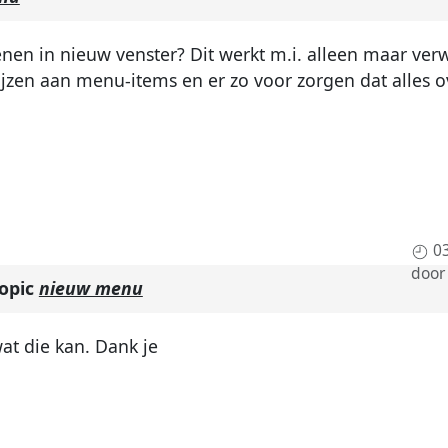
en in nieuw venster? Dit werkt m.i. alleen maar ver
en aan menu-items en er zo voor zorgen dat alles over
0
doo
topic
nieuw menu
at die kan. Dank je