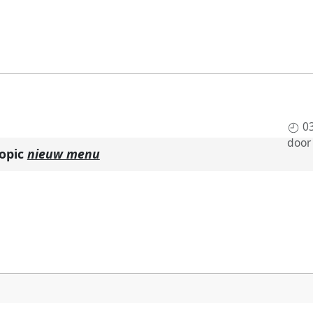
0
doo
topic
nieuw menu