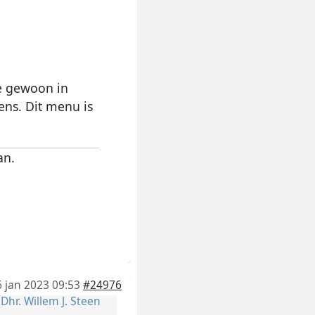
e gewoon in
ns. Dit menu is
an.
6 jan 2023 09:53
#24976
r
Dhr. Willem J. Steen