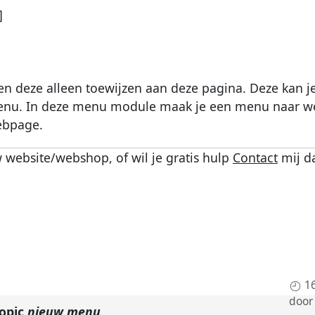
]
 deze alleen toewijzen aan deze pagina. Deze kan j
menu. In deze menu module maak je een menu naar we
ebpage.
 website/webshop, of wil je gratis hulp
Contact
mij d
1
doo
topic
nieuw menu