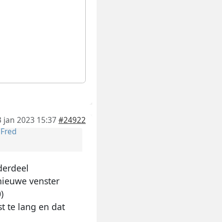
3 jan 2023 15:37
#24922
r
Fred
derdeel
 nieuwe venster
)
st te lang en dat