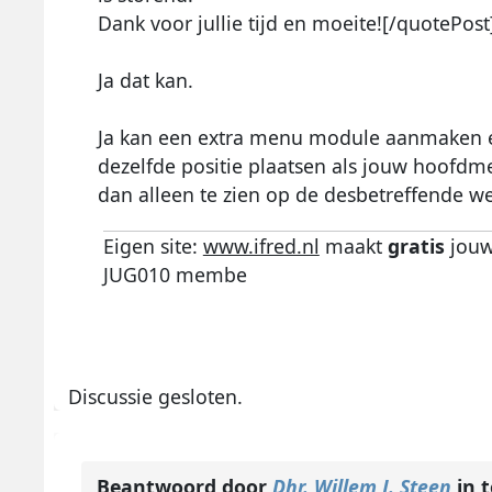
Dank voor jullie tijd en moeite![/quotePost
Ja dat kan.
Ja kan een extra menu module aanmaken en
dezelfde positie plaatsen als jouw hoofd
dan alleen te zien op de desbetreffende w
Eigen site:
www.ifred.nl
maakt
gratis
jouw
JUG010 membe
Discussie gesloten.
Beantwoord door
Dhr. Willem J. Steen
in 