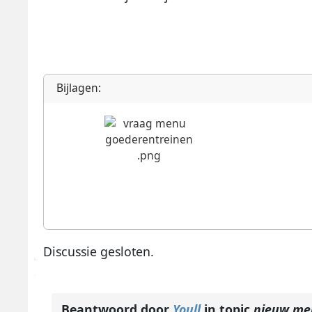
Bijlagen:
Discussie gesloten.
Beantwoord door
Youll
in topic
nieuw me