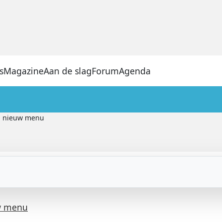
s
Magazine
Aan de slag
Forum
Agenda
nieuw menu
w menu