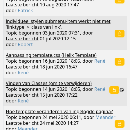
Laatste bericht
10 aug 2020 17:47
door
Patrick
individueel stylen submenu-item werkt niet met
'linktype' > 'class van link'.
Topic begonnen 03 jun 2020 07:31, door
Laatste bericht
01 jul 2020 12:15
door
Robert
Aanpassing template.css (Helix Template)
Topic begonnen 16 jun 2020 18:05, door
René
Laatste bericht
18 jun 2020 16:47
door
René
Vinden van Classes (om te verwijderen)
Topic begonnen 14 jun 2020 18:05, door
René
Laatste bericht
15 jun 2020 17:22
door
René
Hoe template veranderen van ingelogde pagina?
Topic begonnen 24 mei 2020 06:11, door
Meander
Laatste bericht
24 mei 2020 14:27
door
Meander