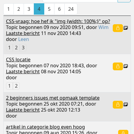
1
2
3
4
5
6
24
CSS-vraag: hoe hef ik "img {width: 100%;}" op?
Topic begonnen 09 nov 2020 09:51, door
Wim
Laatste bericht
11 nov 2020 14:43
door
Leen
1
2
3
CSS locatie
Topic begonnen 07 nov 2020 18:43, door
Laatste bericht
08 nov 2020 14:05
door
1
2
2 beginners issues met opmaak template
Topic begonnen 25 okt 2020 07:21, door
Laatste bericht
25 okt 2020 12:13
door
artikel in categorie blog even hoog
Topic begonnen 09 aug 2020 15:26, door