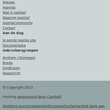
Nieuws
Agenda
Wat is Joomla?
Waarom Joomla?
JoomlaCommunity
Contact
Aan de slag
Je eerste Joomla site
Documentatie
Gebruikersgroepen
Arnhem / Nijmegen
Breda
Eindhoven
Maastricht
© Copyright 2025
Hosting
gesponsord door Combell
.
Stichting Joomla Nederland
Doneren
Disclaimer
Met dank aan