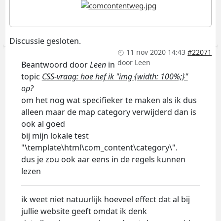
Discussie gesloten.
11 nov 2020 14:43
#22071
door
Leen
Beantwoord door
Leen
in
topic
CSS-vraag: hoe hef ik "img {width: 100%;}"
op?
om het nog wat specifieker te maken als ik dus
alleen maar de map category verwijderd dan is
ook al goed
bij mijn lokale test
"\template\html\com_content\category\".
dus je zou ook aar eens in de regels kunnen
lezen
ik weet niet natuurlijk hoeveel effect dat al bij
jullie website geeft omdat ik denk