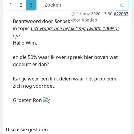
1
2
3
11 nov 2020 13:30
#22067
door
Rondeb
Beantwoord door
Rondeb
in topic
CSS-vraag: hoe hef ik "img {width: 100%;}"
op?
Hallo Wim,
en die 50% waar ik over spreek hier boven wat
gebeurt er dan?
Kan je weer een link delen waar het probleem
zich nog voordoet.
Groeten Ron
Discussie gesloten.