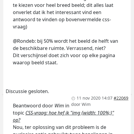
te kiezen voor heel breed beeld; dit alles laat
onverlet dat ik het interessant vind een
antwoord te vinden op bovenvermelde css-
vraag)
@Rondeb: bij 50% wordt het beeld de helft van
de beschikbare ruimte. Verrassend, niet?
Dit verschijnsel doet zich voor op elke pagina
waarop beeld staat.
Discussie gesloten.
11 nov 2020 14:07
#22069
door
Wim
Beantwoord door
Wim
in
topic
CSS-vraag: hoe hef ik "img {width: 100%;}"
op?
Nou, ter oplossing van dit probleem is de