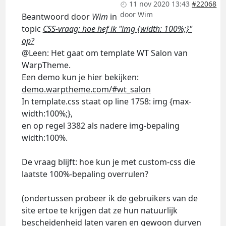
11 nov 2020 13:43
#22068
door
Wim
Beantwoord door
Wim
in
topic
CSS-vraag: hoe hef ik "img {width: 100%;}"
op?
@Leen: Het gaat om template WT Salon van
WarpTheme.
Een demo kun je hier bekijken:
demo.warptheme.com/#wt_salon
In template.css staat op line 1758: img {max-
width:100%;},
en op regel 3382 als nadere img-bepaling
width:100%.
De vraag blijft: hoe kun je met custom-css die
laatste 100%-bepaling overrulen?
(ondertussen probeer ik de gebruikers van de
site ertoe te krijgen dat ze hun natuurlijk
bescheidenheid laten varen en gewoon durven