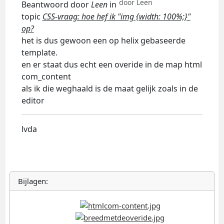
door
Leen
Beantwoord door
Leen
in
topic
CSS-vraag: hoe hef ik "img {width: 100%;}"
op?
het is dus gewoon een op helix gebaseerde
template.
en er staat dus echt een overide in de map html
com_content
als ik die weghaald is de maat gelijk zoals in de
editor
lvda
Bijlagen: