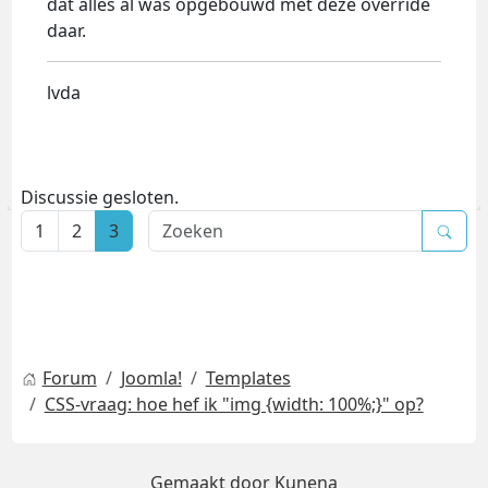
dat alles al was opgebouwd met deze override
daar.
lvda
Discussie gesloten.
1
2
3
Forum
Joomla!
Templates
CSS-vraag: hoe hef ik "img {width: 100%;}" op?
Gemaakt door
Kunena