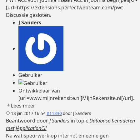
PWT ACL voor Joomla maakt ACL in Joomla begrijpelijk! -
[url=https://extensions.perfectwebteam.com/pwt
Discussie gesloten.
J Sanders
Gebruiker
Ontwikkelaar van
[url=www.mijnrekensite.nl]MijnRekensite.nl[/url].
Lees meer
13 jan 2017 16:54
#11330
door
J Sanders
Beantwoord door
J Sanders
in topic
Database benaderen
met JApplicationCli
Na wat speurwerk op internet en een eigen