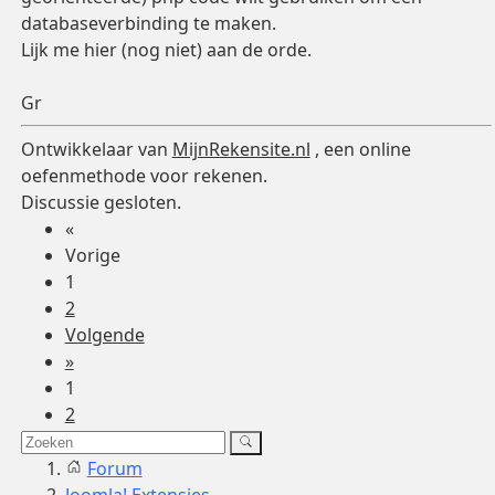
databaseverbinding te maken.
Lijk me hier (nog niet) aan de orde.
Gr
Ontwikkelaar van
MijnRekensite.nl
, een online
oefenmethode voor rekenen.
Discussie gesloten.
«
Vorige
1
2
Volgende
»
1
2
Forum
Joomla! Extensies