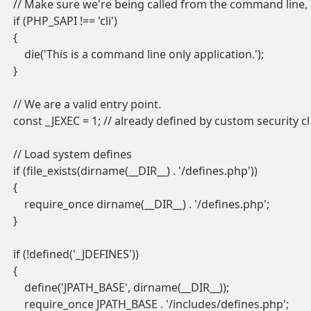
// Make sure we're being called from the command line, n
if (PHP_SAPI !== 'cli')

{

    die('This is a command line only application.');

}

// We are a valid entry point.

const _JEXEC = 1; // already defined by custom security c
// Load system defines

if (file_exists(dirname(__DIR__) . '/defines.php'))

{

    require_once dirname(__DIR__) . '/defines.php';

}

if (!defined('_JDEFINES'))

{

    define('JPATH_BASE', dirname(__DIR__));

    require_once JPATH_BASE . '/includes/defines.php';
