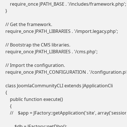
    require_once JPATH_BASE . '/includes/framework.php';

}

// Get the framework.

require_once JPATH_LIBRARIES . '/import.legacy.php';

// Bootstrap the CMS libraries.

require_once JPATH_LIBRARIES . '/cms.php';

// Import the configuration.

require_once JPATH_CONFIGURATION . '/configuration.php
class JoomlaCommunityCLI extends JApplicationCli

{

    public function execute()

    {

    //    $app = JFactory::getApplication('site', array('session'
        $db = JFactory::getDbo();
