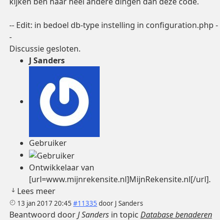
kijken ben naar heel andere dingen dan deze code.
-- Edit: in bedoel db-type instelling in configuration.php -
-
Discussie gesloten.
J Sanders
Gebruiker
Ontwikkelaar van
[url=www.mijnrekensite.nl]MijnRekensite.nl[/url].
Lees meer
13 jan 2017 20:45
#11335
door
J Sanders
Beantwoord door
J Sanders
in topic
Database benaderen