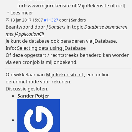
[url=www.mijnrekensite.nl]MijnRekensite.nl[/url].
Lees meer
13 jan 2017 15:07
#11327
door
J Sanders
Beantwoord door
J Sanders
in topic
Database benaderen
met JApplicationCli
Je kunt de database ook benaderen via JDatabase.
Info:
Selecting data using JDatabase
Of deze opgestart / rechtstreeks benaderd kan worden
via een cronjob is mij onbekend.
Ontwikkelaar van
MijnRekensite.nl
, een online
oefenmethode voor rekenen.
Discussie gesloten.
Sander Potjer