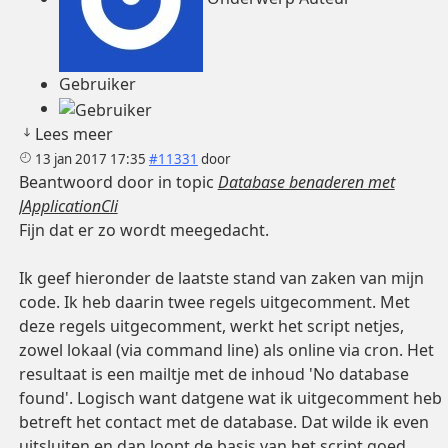
Gebruiker
Lees meer
13 jan 2017 17:35
#11331
door
Beantwoord door
in topic
Database benaderen met
JApplicationCli
Fijn dat er zo wordt meegedacht.
Ik geef hieronder de laatste stand van zaken van mijn
code. Ik heb daarin twee regels uitgecomment. Met
deze regels uitgecomment, werkt het script netjes,
zowel lokaal (via command line) als online via cron. Het
resultaat is een mailtje met de inhoud 'No database
found'. Logisch want datgene wat ik uitgecomment heb
betreft het contact met de database. Dat wilde ik even
uitsluiten en dan loopt de basis van het script goed.