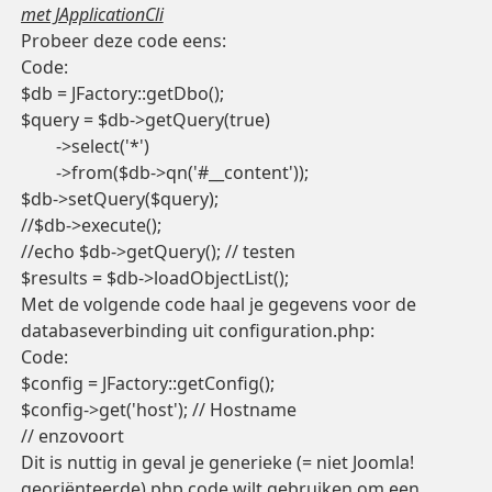
met JApplicationCli
Probeer deze code eens:
Code:
$db = JFactory::getDbo();

$query = $db->getQuery(true)

	->select('*')

	->from($db->qn('#__content'));

$db->setQuery($query);

//$db->execute(); 

//echo $db->getQuery(); // testen

$results = $db->loadObjectList();
Met de volgende code haal je gegevens voor de
databaseverbinding uit configuration.php:
Code:
$config = JFactory::getConfig();

$config->get('host'); // Hostname

// enzovoort
Dit is nuttig in geval je generieke (= niet Joomla!
georiënteerde) php code wilt gebruiken om een