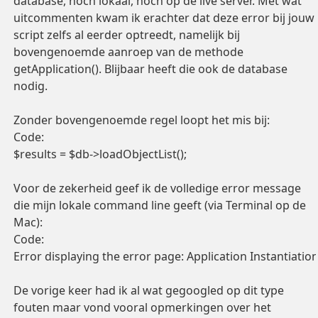
database, noch lokaal, noch op de live server. Met wat
uitcommenten kwam ik erachter dat deze error bij jouw
script zelfs al eerder optreedt, namelijk bij
bovengenoemde aanroep van de methode
getApplication(). Blijbaar heeft die ook de database
nodig.
Zonder bovengenoemde regel loopt het mis bij:
Code:
$results = $db->loadObjectList();
Voor de zekerheid geef ik de volledige error message
die mijn lokale command line geeft (via Terminal op de
Mac):
Code:
Error displaying the error page: Application Instantiati
De vorige keer had ik al wat gegoogled op dit type
fouten maar vond vooral opmerkingen over het