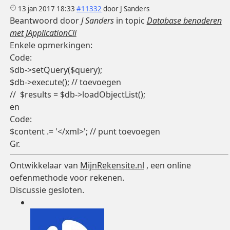
13 jan 2017 18:33
#11332
door
J Sanders
Beantwoord door
J Sanders
in topic
Database benaderen
met JApplicationCli
Enkele opmerkingen:
Code:
$db->setQuery($query);

$db->execute(); // toevoegen

//  $results = $db->loadObjectList();
en
Code:
$content .= '</xml>'; // punt toevoegen
Gr.
Ontwikkelaar van
MijnRekensite.nl
, een online
oefenmethode voor rekenen.
Discussie gesloten.