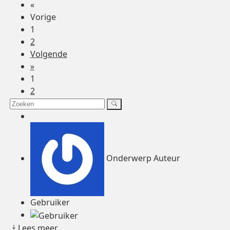
«
Vorige
1
2
Volgende
»
1
2
Onderwerp Auteur
Gebruiker
Lees meer