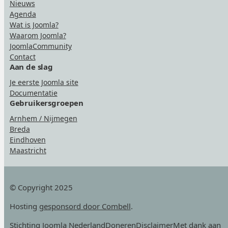
Nieuws
Agenda
Wat is Joomla?
Waarom Joomla?
JoomlaCommunity
Contact
Aan de slag
Je eerste Joomla site
Documentatie
Gebruikersgroepen
Arnhem / Nijmegen
Breda
Eindhoven
Maastricht
© Copyright 2025
Hosting
gesponsord door Combell
.
Stichting Joomla Nederland
Doneren
Disclaimer
Met dank aan