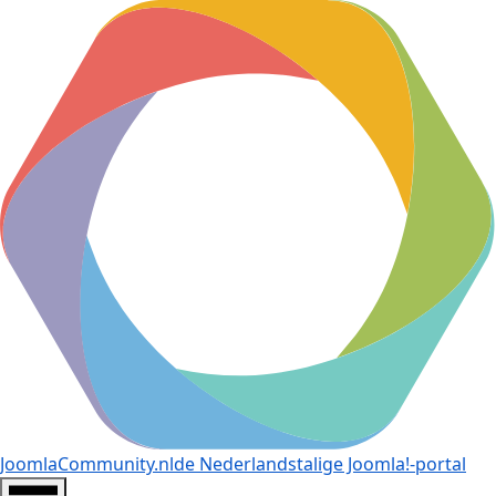
JoomlaCommunity.nl
de Nederlandstalige Joomla!-portal