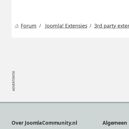
Forum
Joomla! Extensies
3rd party exte
Footer
Over JoomlaCommunity.nl
Algemeen