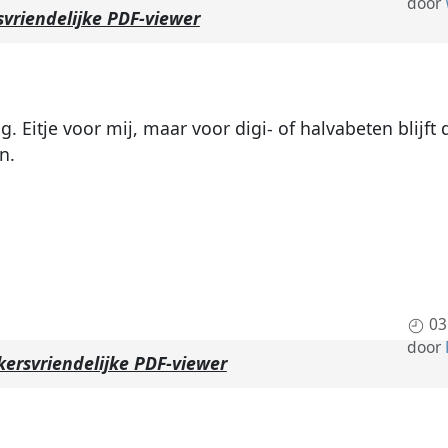
door
vriendelijke PDF-viewer
. Eitje voor mij, maar voor digi- of halvabeten blijft d
n.
03
door
kersvriendelijke PDF-viewer