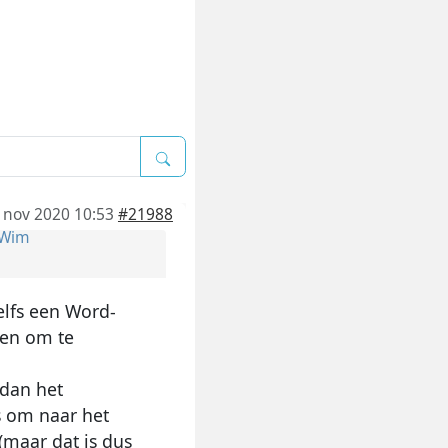
 nov 2020 10:53
#21988
Wim
elfs een Word-
een om te
 dan het
s om naar het
(maar dat is dus