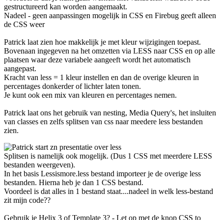
gestructureerd kan worden aangemaakt.
Nadeel - geen aanpassingen mogelijk in CSS en Firebug geeft alleen
de CSS weer
Patrick laat zien hoe makkelijk je met kleur wijzigingen toepast.
Bovenaan ingegeven na het omzetten via LESS naar CSS en op alle
plaatsen waar deze variabele aangeeft wordt het automatisch
aangepast.
Kracht van less = 1 kleur instellen en dan de overige kleuren in
percentages donkerder of lichter laten tonen.
Je kunt ook een mix van kleuren en percentages nemen.
Patrick laat ons het gebruik van nesting, Media Query's, het insluiten
van classes en zelfs splitsen van css naar meedere less bestanden
zien.
Splitsen is namelijk ook mogelijk. (Dus 1 CSS met meerdere LESS
bestanden weergeven).
In het basis Lessismore.less bestand importeer je de overige less
bestanden. Hierna heb je dan 1 CSS bestand.
Voordeel is dat alles in 1 bestand staat....nadeel in welk less-bestand
zit mijn code??
Gebruik je Helix 3 of Template 3? - Let op met de knop CSS to