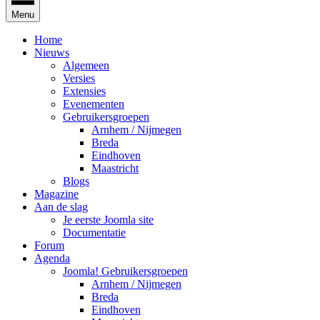
Menu
Home
Nieuws
Algemeen
Versies
Extensies
Evenementen
Gebruikersgroepen
Arnhem / Nijmegen
Breda
Eindhoven
Maastricht
Blogs
Magazine
Aan de slag
Je eerste Joomla site
Documentatie
Forum
Agenda
Joomla! Gebruikersgroepen
Arnhem / Nijmegen
Breda
Eindhoven