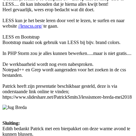
LESS.... dit kan inhouden dat je hierna alles kwijt bent!
Heel gevaarlijk, wees erop bedacht wat dit doet.
LESS kun je het beste leren door veel te lezen, te surfen en naar
website
//lesscss.org/
te gaan.
LESS en Bootstrap
Bootstrap maakt ook gebruik van LESS bij bijv. brand colors.
In PHP Storm zou je alles kunnen bewerken.....maar is niet gratis....
De werkbaarheid wordt nog even nabesproken.
Notepad++ en Grep wordt aangeraden voor het zoeken in de css
bestanden.
Patrick heeft zijn presentatie beschikbaar gesteld, deze is via
onderstaande link online te vinden;
https://www.slideshare.net/PatrickSmits3/lessismore-breda-mei2018
Sluiting:
Edith bedankt Patrick met een bierpakket om deze warme avond te
kunnen blussen.