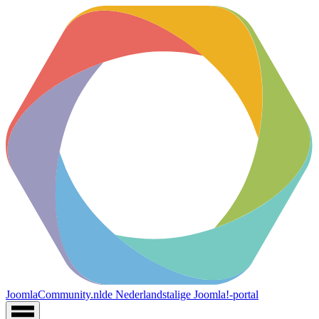
JoomlaCommunity.nl
de Nederlandstalige Joomla!-portal