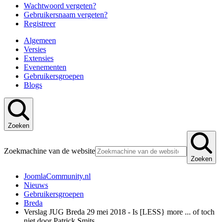
Wachtwoord vergeten?
Gebruikersnaam vergeten?
Registreer
Algemeen
Versies
Extensies
Evenementen
Gebruikersgroepen
Blogs
Zoeken
Zoekmachine van de website
Zoeken
JoomlaCommunity.nl
Nieuws
Gebruikersgroepen
Breda
Verslag JUG Breda 29 mei 2018 - Is [LESS} more ... of toch
niet door Patrick Smits