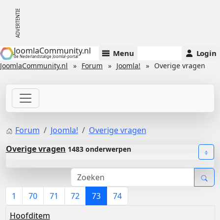
JoomlaCommunity.nl
Menu
Login
de Nederlandstalige Joomla!-portal
JoomlaCommunity.nl
Forum
Joomla!
Overige vragen
Forum
Joomla!
Overige vragen
Overige vragen
1483 onderwerpen
1
70
71
72
73
74
Hoofditem