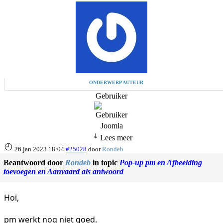
ONDERWERP AUTEUR
Gebruiker
Joomla
Lees meer
26 jan 2023 18:04
#25028
door
Rondeb
Beantwoord door
Rondeb
in topic
Pop-up pm en Afbeelding
toevoegen en Aanvaard als antwoord
Hoi,
pm werkt nog niet goed.