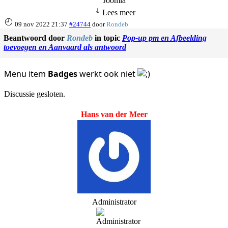
Joomla
Lees meer
09 nov 2022 21:37
#24744
door
Rondeb
Beantwoord door
Rondeb
in topic
Pop-up pm en Afbeelding
toevoegen en Aanvaard als antwoord
Menu item
Badges
werkt ook niet
Discussie gesloten.
Hans van der Meer
Administrator