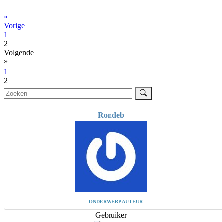
«
Vorige
1
2
Volgende
»
1
2
Rondeb
ONDERWERP AUTEUR
Gebruiker