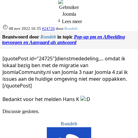
Joomla
Lees meer
08 nov 2022 16:35
#24726
door
Rondeb
Beantwoord door
Rondeb
in topic
Pop-up pm en Afbeelding
toevoegen en Aanvaard als antwoord
[quotePost id="24725"]dienstmededeling,... omdat ik
lokaal bezig ben met de migratie van
JoomlaCommunity.nl van Joomla 3 naar Joomla 4 zal ik
issues aan de huidige omgeving niet meer oppakken.
[/quotePost]
Bedankt voor het melden Hans K
Discussie gesloten.
Rondeb