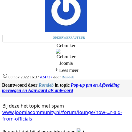
ONDERWERP AUTEUR
Gebruiker
Joomla
Lees meer
08 nov 2022 16:37
#24727
door
Rondeb
Beantwoord door
Rondeb
in topic
Pop-up pm en Afbeelding
toevoegen en Aanvaard als antwoord
Bij deze het topic met spam
www.joomlacommunity.nl/forum/lounge/how-...r-aid-
from-officials
Ik dacht dat hij al verwijderd was