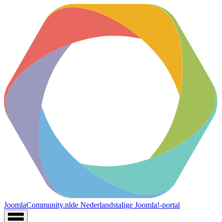
JoomlaCommunity.nl
de Nederlandstalige Joomla!-portal