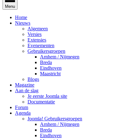
Menu
Home
Nieuws
Algemeen
Versies
Extensies
Evenementen
Gebruikersgroepen
Arnhem / Nijmegen
Breda
Eindhoven
Maastricht
Blogs
Magazine
Aan de slag
Je eerste Joomla site
Documentatie
Forum
Agenda
Joomla! Gebruikersgroepen
Arnhem / Nijmegen
Breda
Eindhoven