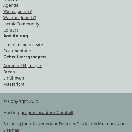
Agenda
Wat is Joomla?
Waarom Joomla?
JoomlaCommunity
Contact
Aan de slag
Je eerste Joomla site
Documentatie
Gebruikersgroepen
Arnhem / Nijmegen
Breda
Eindhoven
Maastricht
© Copyright 2025
Hosting
gesponsord door Combell
.
Stichting Joomla Nederland
Doneren
Disclaimer
Met dank aan
Sitemap