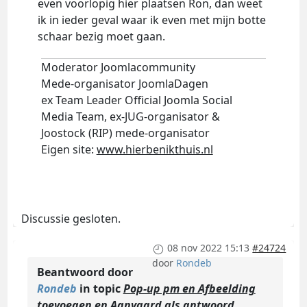
even voorlopig hier plaatsen Ron, dan weet
ik in ieder geval waar ik even met mijn botte
schaar bezig moet gaan.
Moderator Joomlacommunity
Mede-organisator JoomlaDagen
ex Team Leader Official Joomla Social
Media Team, ex-JUG-organisator &
Joostock (RIP) mede-organisator
Eigen site:
www.hierbenikthuis.nl
Discussie gesloten.
08 nov 2022 15:13
#24724
door
Rondeb
Beantwoord door
Rondeb
in topic
Pop-up pm en Afbeelding
toevoegen en Aanvaard als antwoord