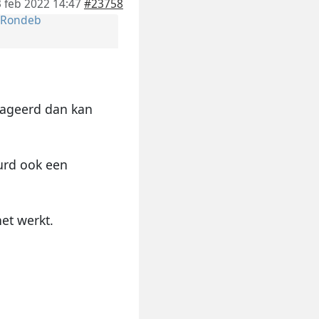
 feb 2022 14:47
#23758
Rondeb
eageerd dan kan
uurd ook een
et werkt.