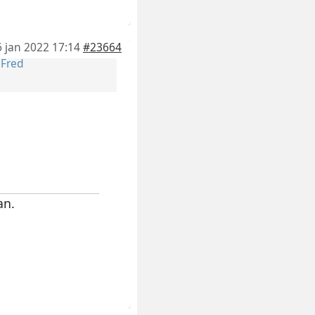
6 jan 2022 17:14
#23664
r
Fred
an.