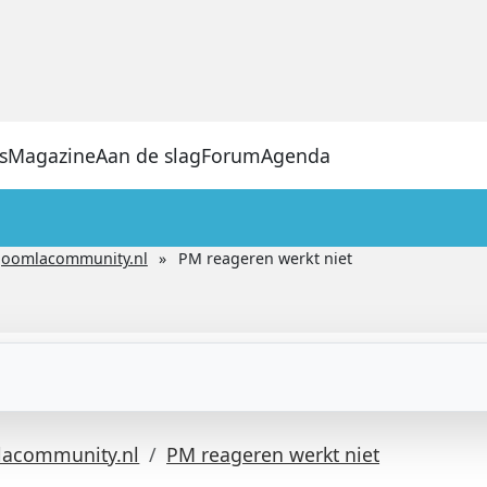
s
Magazine
Aan de slag
Forum
Agenda
Joomlacommunity.nl
PM reageren werkt niet
lacommunity.nl
PM reageren werkt niet