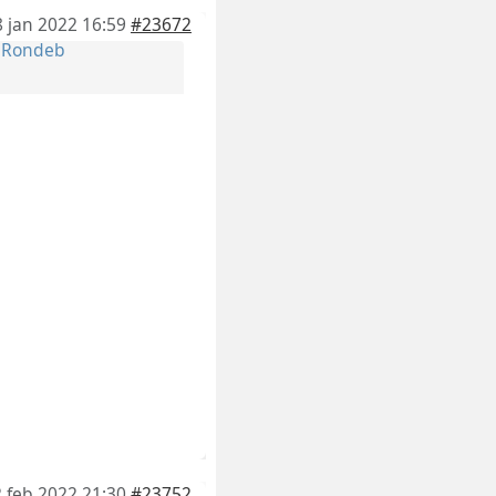
8 jan 2022 16:59
#23672
r
Rondeb
 feb 2022 21:30
#23752