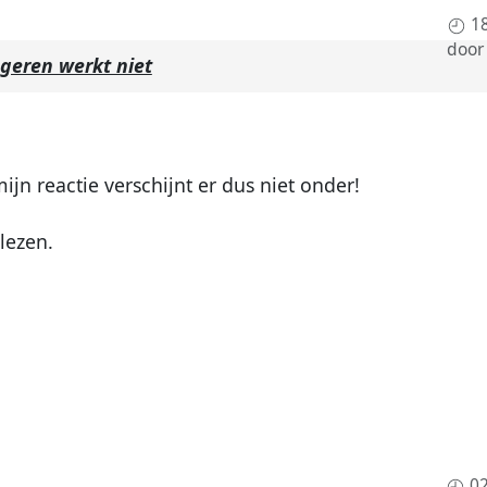
1
doo
geren werkt niet
n reactie verschijnt er dus niet onder!
 lezen.
02