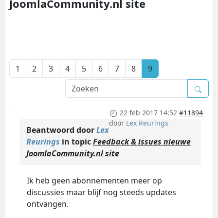
JoomlaCommunity.nl site
1
2
3
4
5
6
7
8
9
22 feb 2017 14:52
#11894
door
Lex Reurings
Beantwoord door
Lex
Reurings
in topic
Feedback & issues nieuwe
JoomlaCommunity.nl site
Ik heb geen abonnementen meer op
discussies maar blijf nog steeds updates
ontvangen.