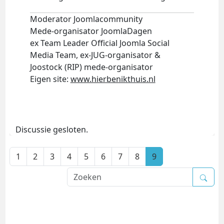
Moderator Joomlacommunity
Mede-organisator JoomlaDagen
ex Team Leader Official Joomla Social
Media Team, ex-JUG-organisator &
Joostock (RIP) mede-organisator
Eigen site:
www.hierbenikthuis.nl
Discussie gesloten.
1
2
3
4
5
6
7
8
9