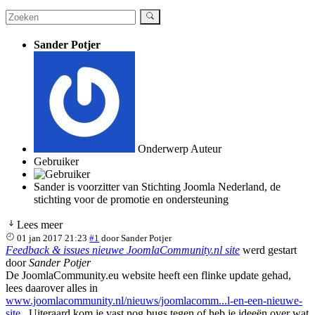
Sander Potjer
Onderwerp Auteur
Gebruiker
Sander is voorzitter van Stichting Joomla Nederland, de
stichting voor de promotie en ondersteuning
Lees meer
01 jan 2017 21:23
#1
door
Sander Potjer
Feedback & issues nieuwe JoomlaCommunity.nl site
werd gestart
door
Sander Potjer
De JoomlaCommunity.eu website heeft een flinke update gehad,
lees daarover alles in
www.joomlacommunity.nl/nieuws/joomlacomm...l-en-een-nieuwe-
site
. Uiteraard kom je vast nog bugs tegen of heb je ideeën over wat