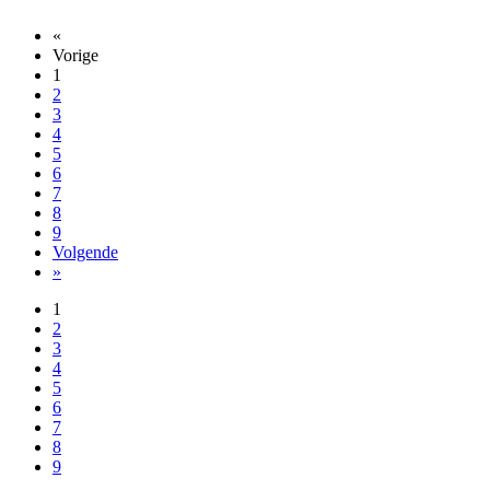
«
Vorige
1
2
3
4
5
6
7
8
9
Volgende
»
1
2
3
4
5
6
7
8
9