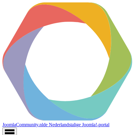
JoomlaCommunity.nl
de Nederlandstalige Joomla!-portal