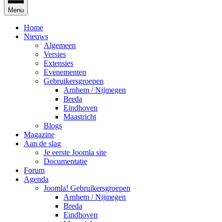
Menu
Home
Nieuws
Algemeen
Versies
Extensies
Evenementen
Gebruikersgroepen
Arnhem / Nijmegen
Breda
Eindhoven
Maastricht
Blogs
Magazine
Aan de slag
Je eerste Joomla site
Documentatie
Forum
Agenda
Joomla! Gebruikersgroepen
Arnhem / Nijmegen
Breda
Eindhoven