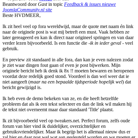
Beantwoord door
Gast
in topic
Feedback & issues nieuwe
JoomlaCommunity.nl site
Beste HVDMEER,
Ik zit heel veel op fora wereldwijd, maar de quote met naam én link
naar de originele post is wat mij betreft een must. Vaak hebben ze
later gereageerd en kan ik direct naar origineel springen en van daar
verder lezen bijvoorbeeld. Is een functie die -
ik in ieder geval
- veel
gebruik.
En preview zit standaard in alle fora, dan kan je even nalezen zodat
je ziet waar dingen fout gaan of even je post bijwerken. Mijn
originele bericht heb ik denk ik 8x !! moeten bewaren en heropenen
voordat deze redelijk goed stond. Voordeel is dan wel weer dat ie
niet aangeeft (
maar na een bepaalde tijdsperiode hopelijk wel
) dat
bericht gewijzigd is.
Ik heb even de demo bekeken van ze, en die heeft hetzelfde
probleem dat als ik een tekst selecteer en dan de link wil maken hij
de tekst niet overneemt maar daar standaard 'Title' plaatst.
Ik zit bijvoorbeeld veel op tweakers.net. Perfect forum, zelfs oude
forum van hier vind ik duidelijker, overzichtelijker en
gebruiksvriendelijker. Maar ik begrijp het is allemaal nieuw dus er
zal hier en daar nog wel wat aan gesleuteld worden en we moeten er