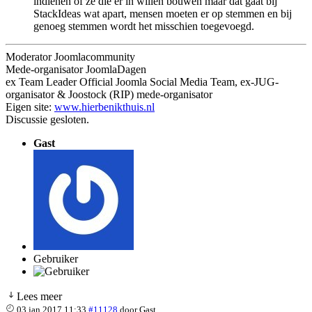
indienen of ze die er in willen bouwen maar dat gaat bij
StackIdeas wat apart, mensen moeten er op stemmen en bij
genoeg stemmen wordt het misschien toegevoegd.
Moderator Joomlacommunity
Mede-organisator JoomlaDagen
ex Team Leader Official Joomla Social Media Team, ex-JUG-
organisator & Joostock (RIP) mede-organisator
Eigen site:
www.hierbenikthuis.nl
Discussie gesloten.
Gast
Gebruiker
Lees meer
03 jan 2017 11:33
#11128
door
Gast