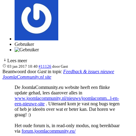
Gebruiker
Lees meer
03 jan 2017 10:40
#11126
door
Gast
Beantwoord door
Gast
in topic
Feedback & issues nieuwe
JoomlaCommunity.nl site
De JoomlaCommunity.eu website heeft een flinke
update gehad, lees daarover alles in
www.joomlacommunity.nl/nieuws/joomlacomm...l-en-
een-nieuwe-site
. Uiteraard kom je vast nog bugs tegen
of heb je ideeën over wat er beter kan. Dat horen we
graag! :)
Het oude forum is, in read-only modus, nog bereikbaar
via
forum.joomlacommunity.eu/