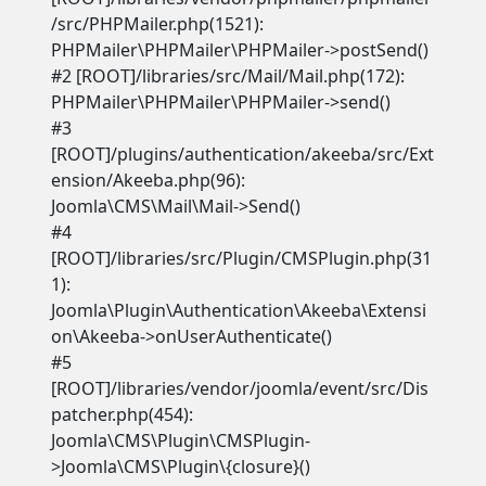
/src/PHPMailer.php(1521):
PHPMailer\PHPMailer\PHPMailer->postSend()
#2 [ROOT]/libraries/src/Mail/Mail.php(172):
PHPMailer\PHPMailer\PHPMailer->send()
#3
[ROOT]/plugins/authentication/akeeba/src/Ext
ension/Akeeba.php(96):
Joomla\CMS\Mail\Mail->Send()
#4
[ROOT]/libraries/src/Plugin/CMSPlugin.php(31
1):
Joomla\Plugin\Authentication\Akeeba\Extensi
on\Akeeba->onUserAuthenticate()
#5
[ROOT]/libraries/vendor/joomla/event/src/Dis
patcher.php(454):
Joomla\CMS\Plugin\CMSPlugin-
>Joomla\CMS\Plugin\{closure}()