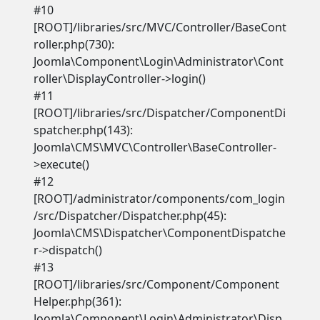
#10
[ROOT]/libraries/src/MVC/Controller/BaseCont
roller.php(730):
Joomla\Component\Login\Administrator\Cont
roller\DisplayController->login()
#11
[ROOT]/libraries/src/Dispatcher/ComponentDi
spatcher.php(143):
Joomla\CMS\MVC\Controller\BaseController-
>execute()
#12
[ROOT]/administrator/components/com_login
/src/Dispatcher/Dispatcher.php(45):
Joomla\CMS\Dispatcher\ComponentDispatche
r->dispatch()
#13
[ROOT]/libraries/src/Component/Component
Helper.php(361):
Joomla\Component\Login\Administrator\Disp