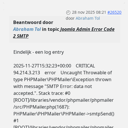
28 nov 2025 08:21
#26520
door
Abraham Tol
Beantwoord door
Abraham Tol
in topic
Joomla Admin Error Code
2 SMTP
Eindelijk - een log entry
2025-11-27T15:32:23+00:00 CRITICAL
94.214.3.213 error Uncaught Throwable of
type PHPMailer\PHPMailer\Exception thrown
with message "SMTP Error: data not
accepted.". Stack trace: #0
[ROOT]/libraries/vendor/phpmailer/phpmailer
/src/PHPMailer.php(1687):
PHPMailer\PHPMailer\PHPMailer->smtpSend()
#1
[ROOT]/libraries/vendor/phpmailer/phpmailer