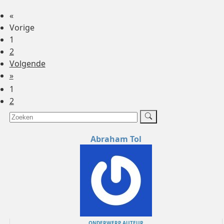
«
Vorige
1
2
Volgende
»
1
2
Abraham Tol
ONDERWERP AUTEUR