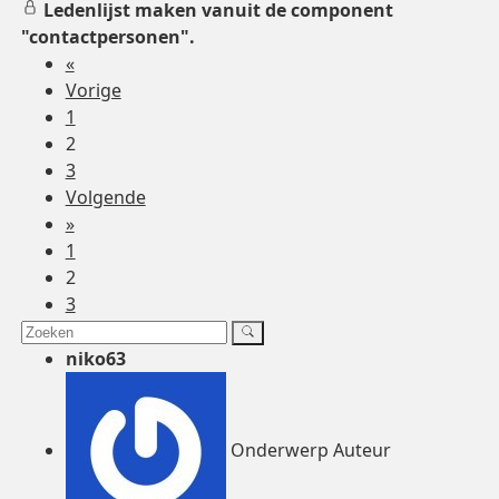
Ledenlijst maken vanuit de component
"contactpersonen".
«
Vorige
1
2
3
Volgende
»
1
2
3
niko63
Onderwerp Auteur