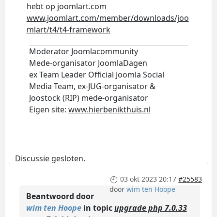
hebt op joomlart.com
www.joomlart.com/member/downloads/joo
mlart/t4/t4-framework
Moderator Joomlacommunity
Mede-organisator JoomlaDagen
ex Team Leader Official Joomla Social
Media Team, ex-JUG-organisator &
Joostock (RIP) mede-organisator
Eigen site:
www.hierbenikthuis.nl
Discussie gesloten.
03 okt 2023 20:17
#25583
door
wim ten Hoope
Beantwoord door
wim ten Hoope
in topic
upgrade php 7.0.33