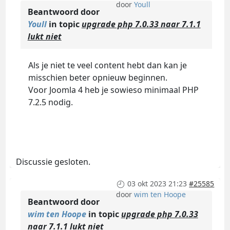
door
Youll
Beantwoord door
Youll
in topic
upgrade php 7.0.33 naar 7.1.1
lukt niet
Als je niet te veel content hebt dan kan je
misschien beter opnieuw beginnen.
Voor Joomla 4 heb je sowieso minimaal PHP
7.2.5 nodig.
Discussie gesloten.
03 okt 2023 21:23
#25585
door
wim ten Hoope
Beantwoord door
wim ten Hoope
in topic
upgrade php 7.0.33
naar 7.1.1 lukt niet