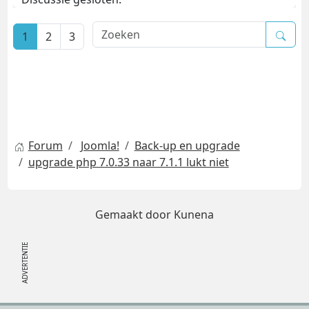
1
2
3
Forum
Joomla!
Back-up en upgrade
upgrade php 7.0.33 naar 7.1.1 lukt niet
Gemaakt door
Kunena