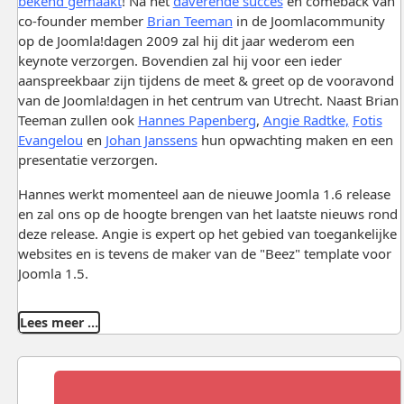
bekend gemaakt
! Na het
daverende succes
en comeback van
co-founder member
Brian Teeman
in de Joomlacommunity
op de Joomla!dagen 2009 zal hij dit jaar wederom een
keynote verzorgen. Bovendien zal hij voor een ieder
aanspreekbaar zijn tijdens de meet & greet op de vooravond
van de Joomla!dagen in het centrum van Utrecht. Naast Brian
Teeman zullen ook
Hannes Papenberg
,
Angie Radtke,
Fotis
Evangelou
en
Johan Janssens
hun opwachting maken en een
presentatie verzorgen.
Hannes werkt momenteel aan de nieuwe Joomla 1.6 release
en zal ons op de hoogte brengen van het laatste nieuws rond
deze release. Angie is expert op het gebied van toegankelijke
websites en is tevens de maker van de "Beez" template voor
Joomla 1.5.
Lees meer …