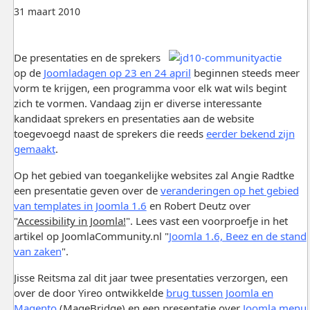
31 maart 2010
De presentaties en de sprekers
op de
Joomladagen op 23 en 24 april
beginnen steeds meer
vorm te krijgen, een programma voor elk wat wils begint
zich te vormen. Vandaag zijn er diverse interessante
kandidaat sprekers en presentaties aan de website
toegevoegd naast de sprekers die reeds
eerder bekend zijn
gemaakt
.
Op het gebied van toegankelijke websites zal Angie Radtke
een presentatie geven over de
veranderingen op het gebied
van templates in Joomla 1.6
en Robert Deutz over
"
Accessibility in Joomla!
". Lees vast een voorproefje in het
artikel op JoomlaCommunity.nl "
Joomla 1.6, Beez en de stand
van zaken
".
Jisse Reitsma zal dit jaar twee presentaties verzorgen, een
over de door Yireo ontwikkelde
brug tussen Joomla en
Magento
(MageBridge) en een presentatie over
Joomla menu