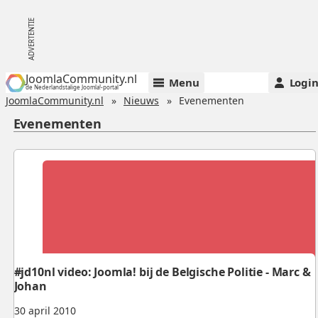
JoomlaCommunity.nl
Menu
Logi
de Nederlandstalige Joomla!-portal
JoomlaCommunity.nl
Nieuws
Evenementen
Evenementen
#jd10nl video: Joomla! bij de Belgische Politie - Marc &
Johan
30 april 2010