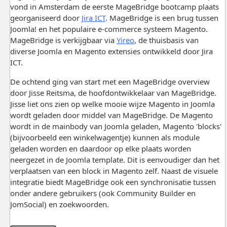
vond in Amsterdam de eerste MageBridge bootcamp plaats
georganiseerd door
Jira ICT
. MageBridge is een brug tussen
Joomla! en het populaire e-commerce systeem Magento.
MageBridge is verkijgbaar via
Yireo
, de thuisbasis van
diverse Joomla en Magento extensies ontwikkeld door Jira
ICT.
De ochtend ging van start met een MageBridge overview
door Jisse Reitsma, de hoofdontwikkelaar van MageBridge.
Jisse liet ons zien op welke mooie wijze Magento in Joomla
wordt geladen door middel van MageBridge. De Magento
wordt in de mainbody van Joomla geladen, Magento 'blocks'
(bijvoorbeeld een winkelwagentje) kunnen als module
geladen worden en daardoor op elke plaats worden
neergezet in de Joomla template. Dit is eenvoudiger dan het
verplaatsen van een block in Magento zelf. Naast de visuele
integratie biedt MageBridge ook een synchronisatie tussen
onder andere gebruikers (ook Community Builder en
JomSocial) en zoekwoorden.