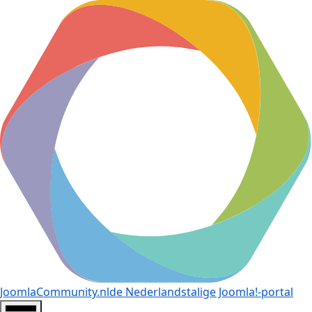
JoomlaCommunity.nl
de Nederlandstalige Joomla!-portal