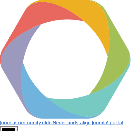
JoomlaCommunity.nl
de Nederlandstalige Joomla!-portal