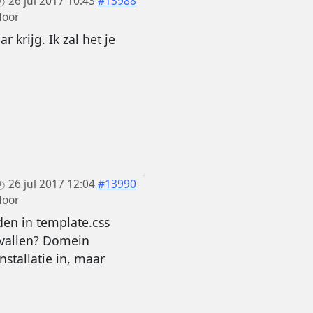
26 jul 2017 10:43
#13988
door
 krijg. Ik zal het je
26 jul 2017 12:04
#13990
door
en in template.css
n vallen? Domein
stallatie in, maar