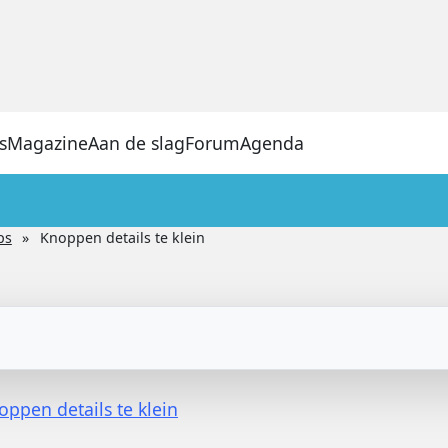
s
Magazine
Aan de slag
Forum
Agenda
ps
Knoppen details te klein
oppen details te klein