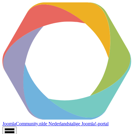
JoomlaCommunity.nl
de Nederlandstalige Joomla!-portal