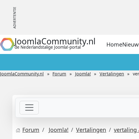
JoomlaCommunity.nl
Home
Nieuw
de Nederlandstalige Joomla!-portal
JoomlaCommunity.nl
Forum
Joomla!
Vertalingen
ve
Forum
Joomla!
Vertalingen
vertaling