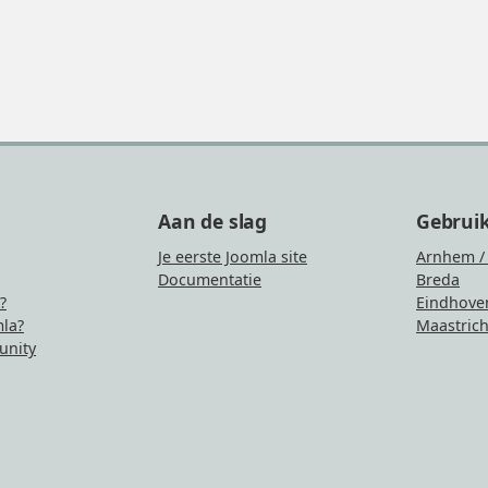
Aan de slag
Gebrui
Je eerste Joomla site
Arnhem /
Documentatie
Breda
?
Eindhove
la?
Maastrich
nity