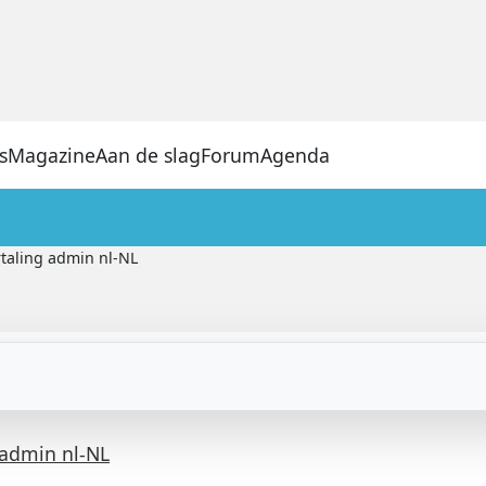
s
Magazine
Aan de slag
Forum
Agenda
rtaling admin nl-NL
 admin nl-NL