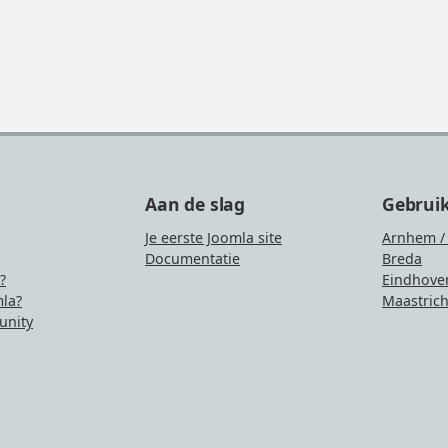
Aan de slag
Gebrui
Je eerste Joomla site
Arnhem /
Documentatie
Breda
?
Eindhove
la?
Maastrich
nity