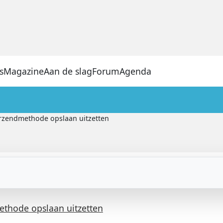
s
Magazine
Aan de slag
Forum
Agenda
rzendmethode opslaan uitzetten
thode opslaan uitzetten