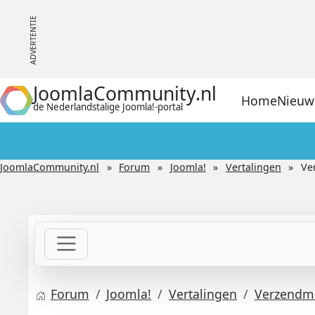
JoomlaCommunity.nl
Home
Nieuw
de Nederlandstalige Joomla!-portal
JoomlaCommunity.nl
Forum
Joomla!
Vertalingen
Ve
Forum
Joomla!
Vertalingen
Verzendme