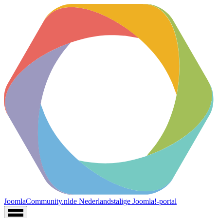
JoomlaCommunity.nl
de Nederlandstalige Joomla!-portal