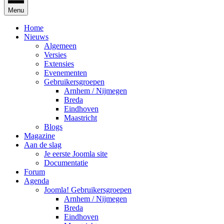
Menu
Home
Nieuws
Algemeen
Versies
Extensies
Evenementen
Gebruikersgroepen
Arnhem / Nijmegen
Breda
Eindhoven
Maastricht
Blogs
Magazine
Aan de slag
Je eerste Joomla site
Documentatie
Forum
Agenda
Joomla! Gebruikersgroepen
Arnhem / Nijmegen
Breda
Eindhoven