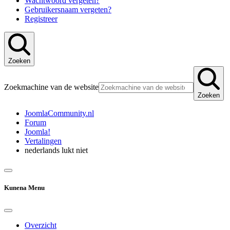
Wachtwoord vergeten?
Gebruikersnaam vergeten?
Registreer
Zoeken
Zoekmachine van de website
Zoeken
JoomlaCommunity.nl
Forum
Joomla!
Vertalingen
nederlands lukt niet
Kunena Menu
Overzicht