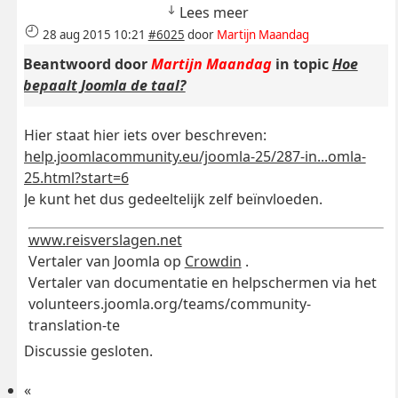
Lees meer
28 aug 2015 10:21
#6025
door
Martijn Maandag
Beantwoord door
Martijn Maandag
in topic
Hoe
bepaalt Joomla de taal?
Hier staat hier iets over beschreven:
help.joomlacommunity.eu/joomla-25/287-in...omla-
25.html?start=6
Je kunt het dus gedeeltelijk zelf beïnvloeden.
www.reisverslagen.net
Vertaler van Joomla op
Crowdin
.
Vertaler van documentatie en helpschermen via het
volunteers.joomla.org/teams/community-
translation-te
Discussie gesloten.
«