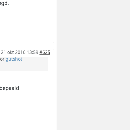
egd.
21 okt 2016 13:59
#625
or
gutshot
n
 bepaald