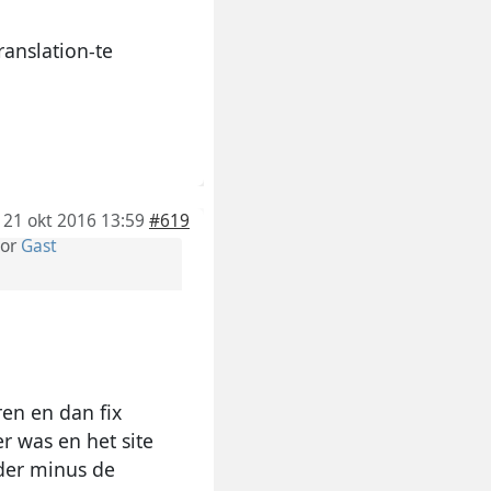
anslation-te
21 okt 2016 13:59
#619
or
Gast
ren en dan fix
r was en het site
lder minus de