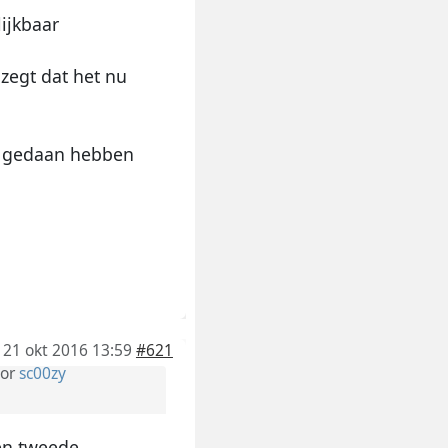
lijkbaar
 zegt dat het nu
ets gedaan hebben
21 okt 2016 13:59
#621
or
sc00zy
een tweede