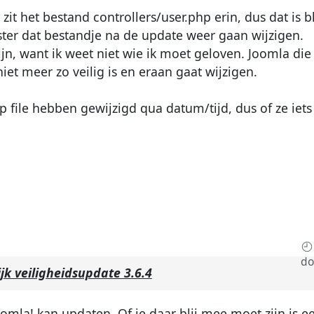
 zit het bestand controllers/user.php erin, dus dat is b
ter dat bestandje na de update weer gaan wijzigen.
ijn, want ik weet niet wie ik moet geloven. Joomla die
niet meer zo veilig is en eraan gaat wijzigen.
php file hebben gewijzigd qua datum/tijd, dus of ze i
do
jk veiligheidsupdate 3.6.4
omla! kan updaten. Of je daar blij mee moet zijn is 