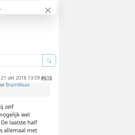
.
21 okt 2016 13:59
#616
or
BramWaas
j zelf
mogelijk wel
De laatste half
us allemaal met