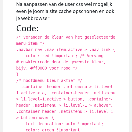
Na aanpassen van de user css wel mogelijk
even je joomla site cache opschonen en ook
je webbrowser
Code:
/* Verander de kleur van het geselecteerde
menu-item */
.navbar-nav .nav-item.active > .nav-link {
color: red !important; /* Vervang
#jouwkleurcode door de gewenste kleur,
bijv. #ff0000 voor rood */
}
/* hoofdmenu kleur aktief */
.container-header .metismenu > li.level-
1.active > a, .container-header .metismenu
> li.level-1.active > button, .container-
header .metismenu > li.level-1 > a:hover,
.container-header .metismenu > li.level-1
> button:hover {
text-decoration: auto !important;
color: green !important;