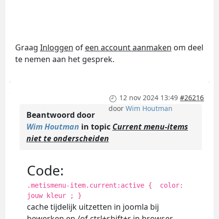
Graag
Inloggen
of
een account aanmaken
om deel
te nemen aan het gesprek.
12 nov 2024 13:49
#26216
door
Wim Houtman
Beantwoord door
Wim Houtman
in topic
Current menu-items
niet te onderscheiden
Code:
.metismenu-item.current:active { color:
jouw kleur ; }
cache tijdelijk uitzetten in joomla bij
bewerken en /of ctrl+shift+r in browser