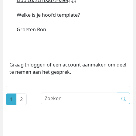
i.ibb.co/3crnX8f/2-keer.jpg
Welke is je hoofd template?
Groeten Ron
Graag
Inloggen
of
een account aanmaken
om deel
te nemen aan het gesprek.
1
2