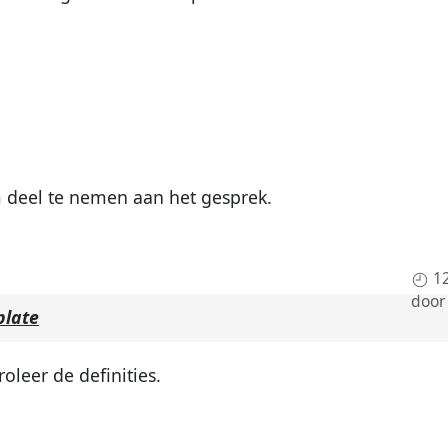
deel te nemen aan het gesprek.
1
doo
plate
oleer de definities.