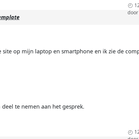
1
doo
template
je site op mijn laptop en smartphone en ik zie de comp
deel te nemen aan het gesprek.
1
doo