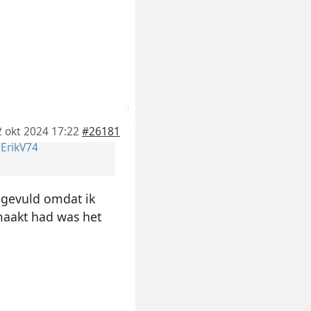
2 okt 2024 17:22
#26181
r
ErikV74
ingevuld omdat ik
emaakt had was het