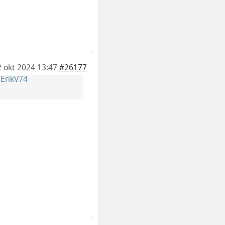
2 okt 2024 13:47
#26177
r
ErikV74