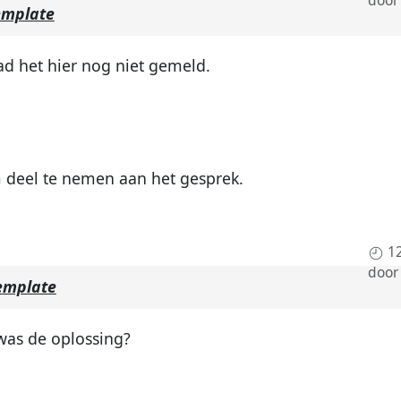
emplate
d het hier nog niet gemeld.
deel te nemen aan het gesprek.
1
doo
template
 was de oplossing?