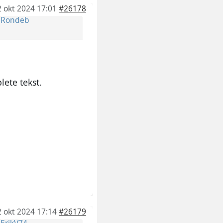
2 okt 2024 17:01
#26178
r
Rondeb
lete tekst.
2 okt 2024 17:14
#26179
r
ErikV74