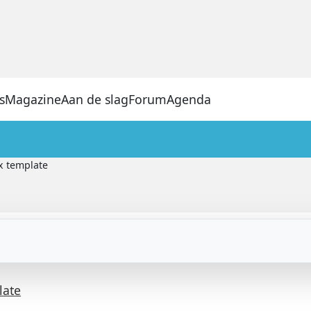
s
Magazine
Aan de slag
Forum
Agenda
x template
late