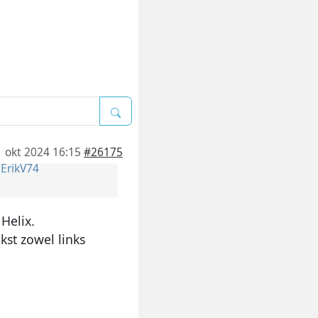
1 okt 2024 16:15
#26175
r
ErikV74
 Helix.
st zowel links