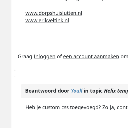
www.dorpshuislutten.nl
www.erikveltink.nl
Graag
Inloggen
of
een account aanmaken
om 
Beantwoord door
Youll
in topic
Helix tem
Heb je custom css toegevoegd? Zo ja, contr