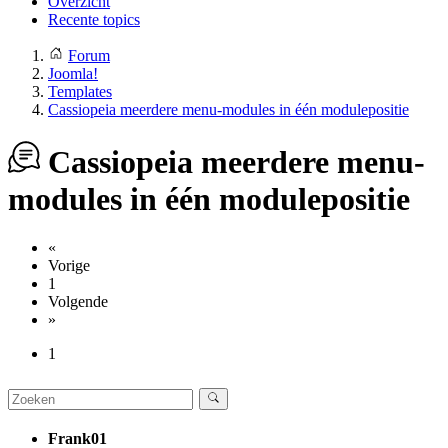
Overzicht
Recente topics
Forum
Joomla!
Templates
Cassiopeia meerdere menu-modules in één modulepositie
Cassiopeia meerdere menu-
modules in één modulepositie
«
Vorige
1
Volgende
»
1
Frank01