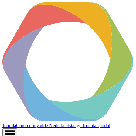
JoomlaCommunity.nl
de Nederlandstalige Joomla!-portal