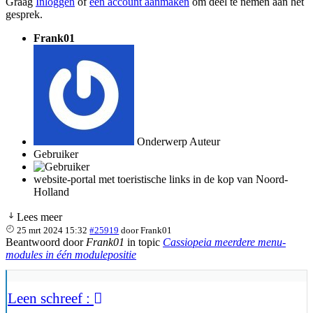
Graag
Inloggen
of
een account aanmaken
om deel te nemen aan het
gesprek.
Frank01
Onderwerp Auteur
Gebruiker
website-portal met toeristische links in de kop van Noord-
Holland
Lees meer
25 mrt 2024 15:32
#25919
door
Frank01
Beantwoord door
Frank01
in topic
Cassiopeia meerdere menu-
modules in één modulepositie
Leen schreef :