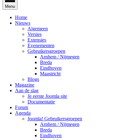
Menu
Home
Nieuws
Algemeen
Versies
Extensies
Evenementen
Gebruikersgroepen
Arnhem / Nijmegen
Breda
Eindhoven
Maastricht
Blogs
Magazine
Aan de slag
Je eerste Joomla site
Documentatie
Forum
Agenda
Joomla! Gebruikersgroepen
Arnhem / Nijmegen
Breda
Eindhoven