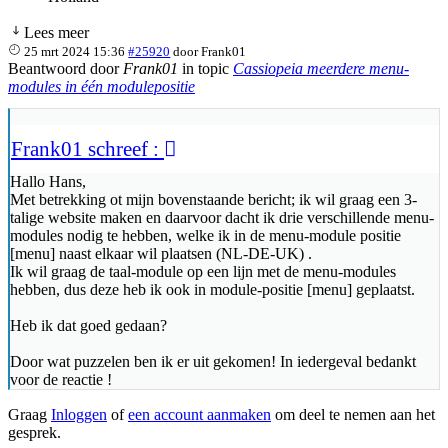
Lees meer
25 mrt 2024 15:36
#25920
door
Frank01
Beantwoord door
Frank01
in topic
Cassiopeia meerdere menu-
modules in één modulepositie
Frank01 schreef :
Hallo Hans,
Met betrekking ot mijn bovenstaande bericht; ik wil graag een 3-
talige website maken en daarvoor dacht ik drie verschillende menu-
modules nodig te hebben, welke ik in de menu-module positie
[menu] naast elkaar wil plaatsen (NL-DE-UK) .
Ik wil graag de taal-module op een lijn met de menu-modules
hebben, dus deze heb ik ook in module-positie [menu] geplaatst.
Heb ik dat goed gedaan?
Door wat puzzelen ben ik er uit gekomen! In iedergeval bedankt
voor de reactie !
Graag
Inloggen
of
een account aanmaken
om deel te nemen aan het
gesprek.