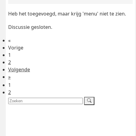
Heb het toegevoegd, maar krijg 'menu' niet te zien.
Discussie gesloten.
«
Vorige
1
2
Volgende
»
1
2