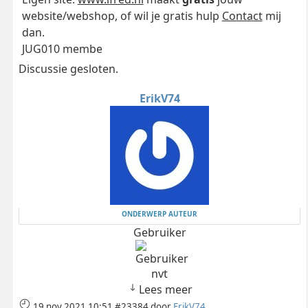
website/webshop, of wil je gratis hulp
Contact
mij
dan.
JUG010 membe
Discussie gesloten.
ErikV74
ONDERWERP AUTEUR
Gebruiker
nvt
Lees meer
19 nov 2021 10:51
#23384
door
ErikV74