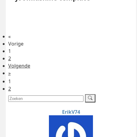
«
Vorige
1
2
Volgende
»
1
2
ErikV74