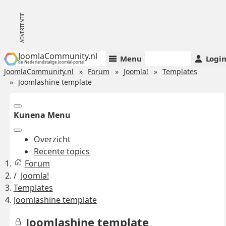
JoomlaCommunity.nl
Menu
Logi
de Nederlandstalige Joomla!-portal
JoomlaCommunity.nl
Forum
Joomla!
Templates
Joomlashine template
Kunena Menu
Overzicht
Recente topics
Forum
Joomla!
Templates
Joomlashine template
Joomlashine template