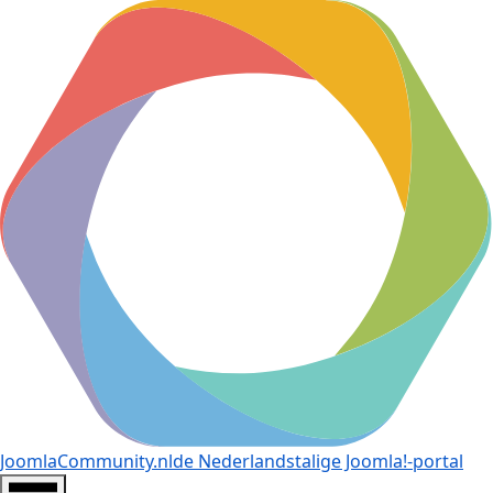
JoomlaCommunity.nl
de Nederlandstalige Joomla!-portal