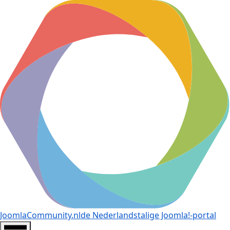
JoomlaCommunity.nl
de Nederlandstalige Joomla!-portal